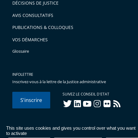
pour
DÉCISIONS DE JUSTICE
arriver
AVIS CONSULTATIFS
avant
PUBLICATIONS & COLLOQUES
VOS DÉMARCHES
Glossaire
INFOLETTRE
Inscrivez-vous à la lettre de la Justice administrative
SUIVEZ LE CONSEIL D'ETAT
S'inscrire
twitter
linkedIn
youtube
instagram
flickr
rss
This site uses cookies and gives you control over what you want
© Conseil d'État 2026 -
Mentions légales
-
Cookies
-
Données
to activate
personnelles
-
Publications administratives
-
Accessibilité :