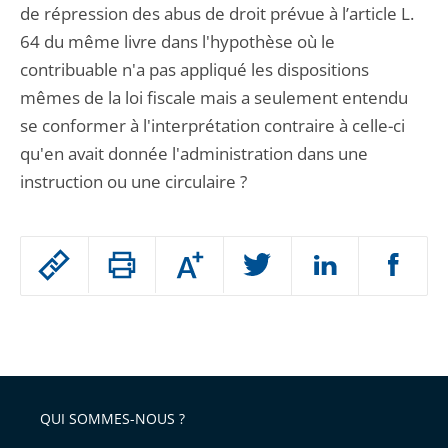
de répression des abus de droit prévue à l’article L.
64 du même livre dans l'hypothèse où le
contribuable n'a pas appliqué les dispositions
mêmes de la loi fiscale mais a seulement entendu
se conformer à l'interprétation contraire à celle-ci
qu'en avait donnée l'administration dans une
instruction ou une circulaire ?
Passer
Augmenter
le
ou
réduire
partage
Passer
la
taille
de
le
de
la
l'article
partage
police
pour
de
arriver
QUI SOMMES-NOUS ?
l'article
après