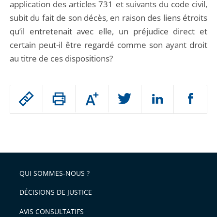
application des articles 731 et suivants du code civil,
subit du fait de son décès, en raison des liens étroits
qu’il entretenait avec elle, un préjudice direct et
certain peut-il être regardé comme son ayant droit
au titre de ces dispositions?
Passer
Augmenter
le
ou
réduire
partage
Passer
la
taille
de
le
de
la
l'article
partage
police
pour
de
arriver
QUI SOMMES-NOUS ?
l'article
après
pour
DÉCISIONS DE JUSTICE
arriver
AVIS CONSULTATIFS
avant