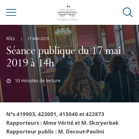
Ouvrir
Menu
la
modal
de
RÔLE
17 MAI 2019
reche
Séance publique du 17 mai
2019 à 14h
10 minutes de lecture
N°s 419903, 423001, 415040 et 422873
Rapporteurs : Mme Vérité et M. Skzryerbak
Rapporteur public : M. Decout-Paolini