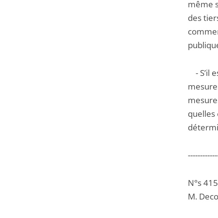
même sa
des tier
comment 
publiqu
- S’il 
mesures
mesures 
quelles 
détermi
------------
N°s 41
M. Deco