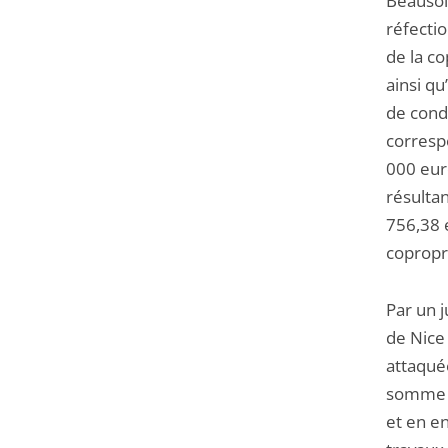
Beausol
réfectio
de la c
ainsi qu
de cond
corresp
000 eur
résulta
756,38 
copropri
Par un 
de Nice 
attaqué
somme d
et en e