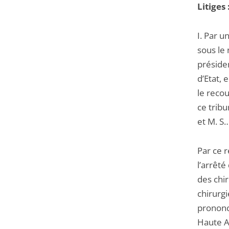
Litiges 
I. Par 
sous le 
présiden
d’Etat, 
le recou
ce trib
et M. S…
Par ce 
l’arrêté
des chir
chirurgi
prononce
Haute A