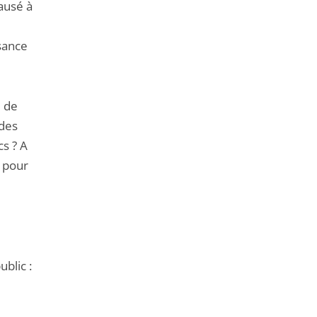
ausé à
ssance
e de
 des
cs ? A
e pour
lic :