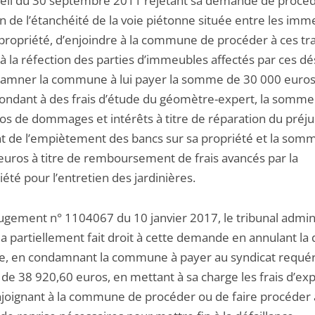
eil du 30 septembre 2011 rejetant sa demande de procéde
n de l’étanchéité de la voie piétonne située entre les im
opropriété, d’enjoindre à la commune de procéder à ces tr
’à la réfection des parties d’immeubles affectés par ces d
amner la commune à lui payer la somme de 30 000 euro
ondant à des frais d’étude du géomètre-expert, la somme
os de dommages et intérêts à titre de réparation du préju
nt de l’empiètement des bancs sur sa propriété et la som
euros à titre de remboursement de frais avancés par la
été pour l’entretien des jardinières.
jugement n° 1104067 du 10 janvier 2017, le tribunal admini
a partiellement fait droit à cette demande en annulant la 
e, en condamnant la commune à payer au syndicat requér
e 38 920,60 euros, en mettant à sa charge les frais d’exp
njoignant à la commune de procéder ou de faire procéder