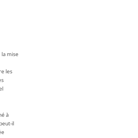
à la mise
re les
es
el
né à
eut-il
ée