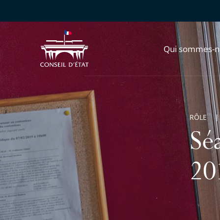
Qui sommes-n
RÔLE
Sé
20