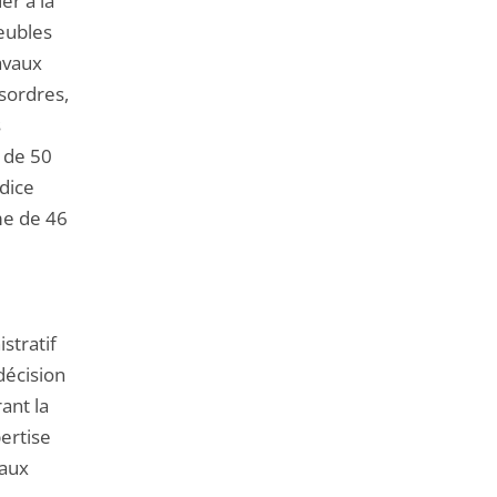
r à la
de
meubles
l'article
avaux
pour
ésordres,
arriver
s
avant
 de 50
dice
me de 46
stratif
décision
ant la
ertise
 aux