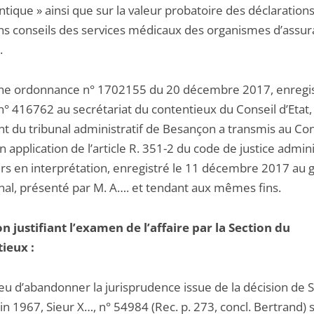
tique » ainsi que sur la valeur probatoire des déclaration
ens conseils des services médicaux des organismes d’assu
.
 une ordonnance n° 1702155 du 20 décembre 2017, enregi
n° 416762 au secrétariat du contentieux du Conseil d’Etat, 
nt du tribunal administratif de Besançon a transmis au Con
en application de l’article R. 351-2 du code de justice admini
urs en interprétation, enregistré le 11 décembre 2017 au 
unal, présenté par M. A…. et tendant aux mêmes fins.
n justifiant l’examen de l’affaire par la Section du
ieux :
 lieu d’abandonner la jurisprudence issue de la décision de 
in 1967, Sieur X…, n° 54984 (Rec. p. 273, concl. Bertrand) 