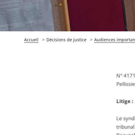
Accueil
Décisions de justice
Audiences importan
Passer
Passer
N° 417
la
la
Pellissi
navigation
navigation
de
de
Litige :
l'article
l'article
pour
pour
Le synd
arriver
arriver
tribuna
après
avant