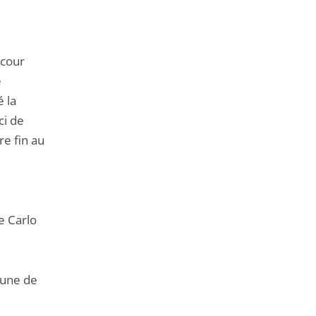
 cour
e
é la
ci de
e fin au
e Carlo
mmune de