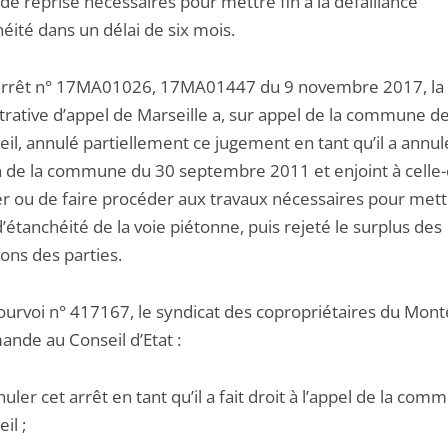
de reprise nécessaires pour mettre fin à la défaillance
éité dans un délai de six mois.
arrêt n° 17MA01026, 17MA01447 du 9 novembre 2017, la
trative d’appel de Marseille a, sur appel de la commune d
il, annulé partiellement ce jugement en tant qu’il a annul
n de la commune du 30 septembre 2011 et enjoint à celle-
r ou de faire procéder aux travaux nécessaires pour mettr
’étanchéité de la voie piétonne, puis rejeté le surplus des
ions des parties.
pourvoi n° 417167, le syndicat des copropriétaires du Mont
ande au Conseil d’Etat :
nuler cet arrêt en tant qu’il a fait droit à l’appel de la co
il ;