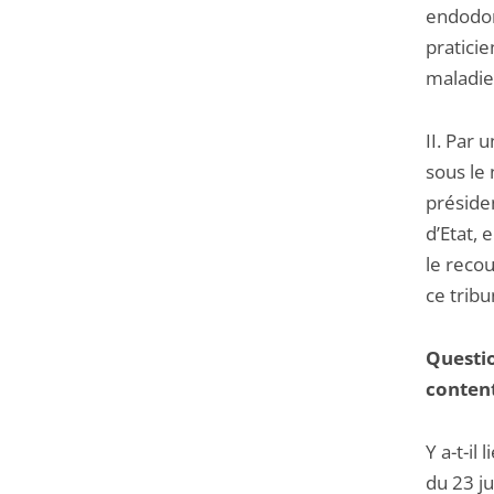
endodon
pratici
maladie
II. Par
sous le 
préside
d’Etat, 
le reco
ce trib
Questio
content
Y a-t-il
du 23 ju