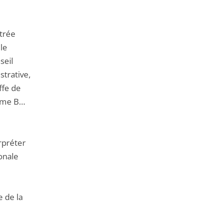
trée
le
seil
strative,
ffe de
 Mme B…
rpréter
onale
e de la