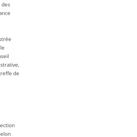
s des
rance
strée
le
seil
strative,
greffe de
Section
selon