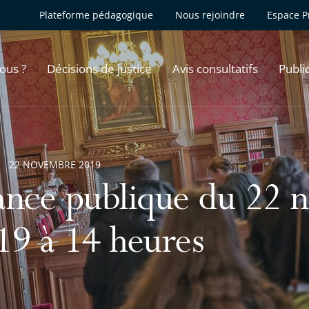
Plateforme pédagogique
Nous rejoindre
Espace P
ous ?
Décisions de justice
Avis consultatifs
Publi
22 NOVEMBRE 2019
ance publique du 22 
19 à 14 heures