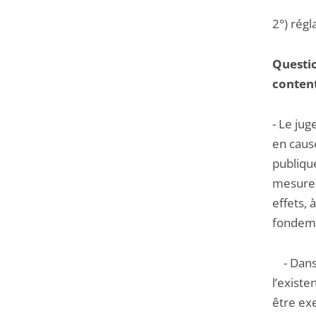
2°) régl
Questio
content
- Le jug
en cause
publiqu
mesures 
effets, 
fondem
- Dans l
l’exist
être ex