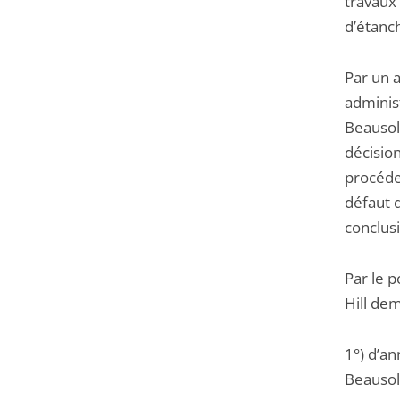
travaux 
d’étanch
Par un 
adminis
Beausole
décisio
procéde
défaut d
conclus
Par le 
Hill dem
1°) d’an
Beausole