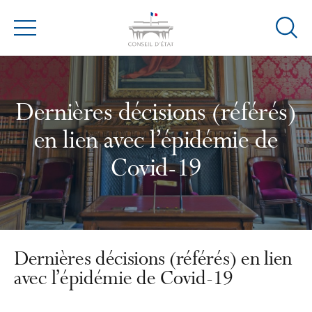
Ouvrir
Menu
la
modal
de
reche
Dernières décisions (référés)
en lien avec l’épidémie de
Covid-19
Dernières décisions (référés) en lien
avec l’épidémie de Covid-19