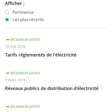
Passer
Passer
Afficher :
les
les
Pertinence
filtres
filtres
Les plus récents
pour
pour
arriver
arriver
après
avant
DÉCISION DE JUSTICE
18 mai 2018
Tarifs réglementés de l'électricité
DÉCISION DE JUSTICE
9 mars 2018
Réseaux publics de distribution d’électricité
DÉCISION DE JUSTICE