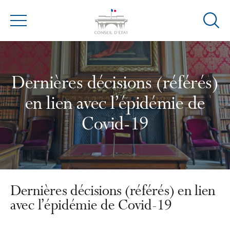
Ouvrir
Menu
la
modal
de
reche
Dernières décisions (référés)
en lien avec l’épidémie de
Covid-19
Dernières décisions (référés) en lien
avec l’épidémie de Covid-19