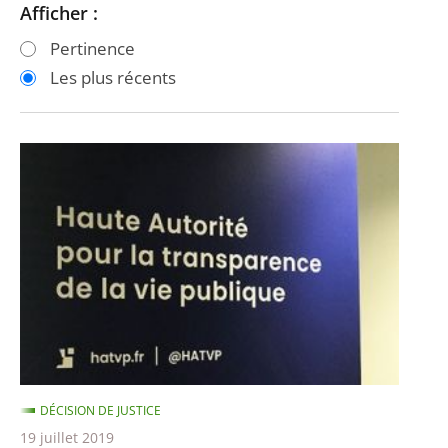
Passer
Passer
Afficher :
les
les
Pertinence
filtres
filtres
Les plus récents
pour
pour
arriver
arriver
après
avant
Déclaration
de
patrimoine
de
Marine
Le
Pen
DÉCISION DE JUSTICE
19 juillet 2019