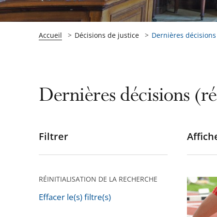
Accueil
Décisions de justice
Dernières décisions (
Dernières décisions (ré
Filtrer
Affiche
Passer
les
filtres
pour
RÉINITIALISATION DE LA RECHERCHE
Le
arriver
Conseil
Effacer le(s) filtre(s)
après
d’État