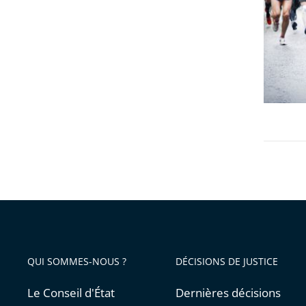
la
de
Ligue
Clémen
des
Calvin
champi
QUI SOMMES-NOUS ?
DÉCISIONS DE JUSTICE
Le Conseil d'État
Dernières décisions