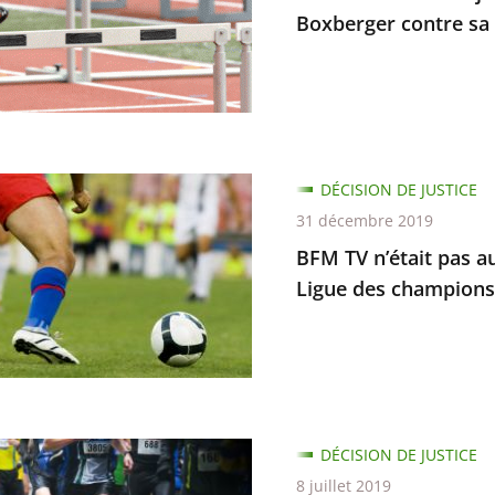
Boxberger contre sa
DÉCISION DE JUSTICE
31 décembre 2019
ger
BFM TV n’était pas au
Ligue des champions
ée
ion
re
mettre
ion
DÉCISION DE JUSTICE
re
8 juillet 2019