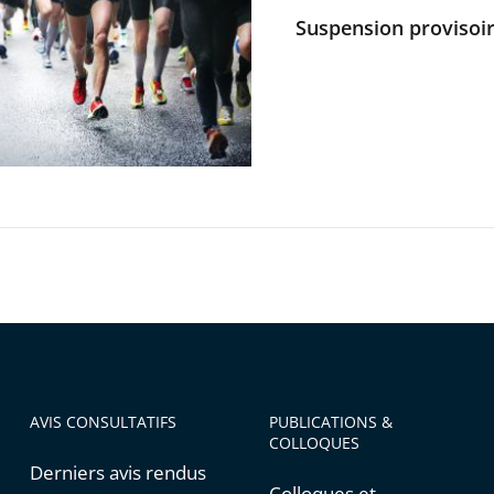
Suspension provisoi
ce
ons
AVIS CONSULTATIFS
PUBLICATIONS &
COLLOQUES
Derniers avis rendus
Colloques et