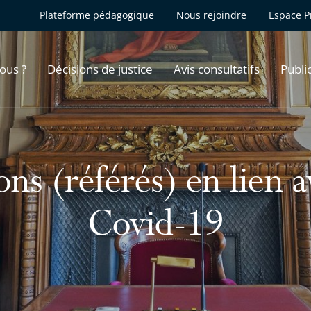
Plateforme pédagogique
Nous rejoindre
Espace P
ous ?
Décisions de justice
Avis consultatifs
Publi
ns (référés) en lien 
Covid-19