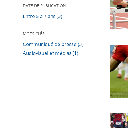
rejette
DATE DE PUBLICATION
le
Entre 5 à 7 ans (3)
recours
de
MOTS CLÉS
l’athlète
Ophélie
Communiqué de presse (3)
BFM
Claude-
Audiovisuel et médias (1)
TV
Passer
Boxber
n’était
les
contre
pas
filtres
sa
autoris
pour
suspens
à
arriver
provisoi
retrans
avant
la
finale
Suspens
de
provisoi