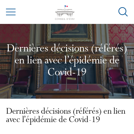
Ouvrir
Menu
la
modal
de
reche
Dernières décisions (référés)
en lien avec l’épidémie de
Covid-19
Dernières décisions (référés) en lien
avec l’épidémie de Covid-19