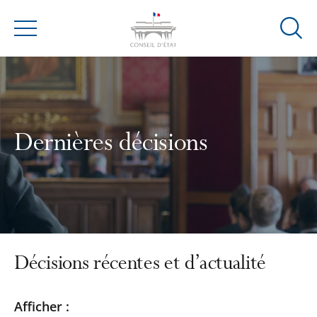
Ouvrir
Menu
la
modal
de
reche
Dernières décisions
Décisions récentes et d’actualité
Passer
Passer
Afficher :