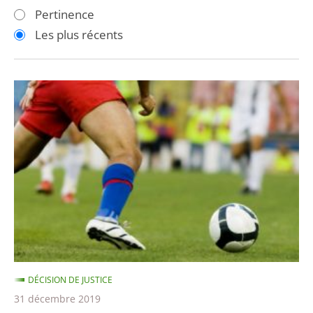
les
les
Pertinence
filtres
filtres
Les plus récents
pour
pour
arriver
arriver
après
avant
BFM
TV
n’était
pas
autorisée
à
retransmettre
la
finale
de
DÉCISION DE JUSTICE
la
31 décembre 2019
Ligue