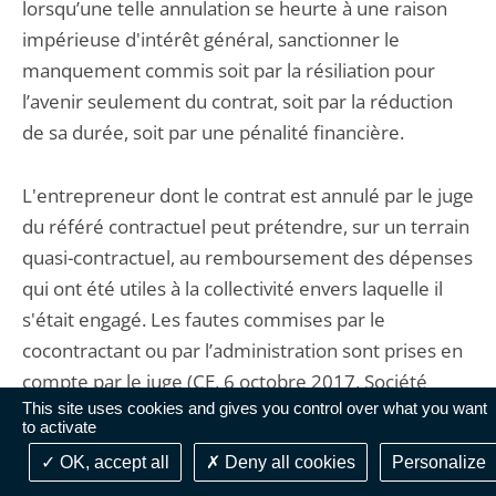
lorsqu’une telle annulation se heurte à une raison
impérieuse d'intérêt général, sanctionner le
manquement commis soit par la résiliation pour
l’avenir seulement du contrat, soit par la réduction
de sa durée, soit par une pénalité financière.
L'entrepreneur dont le contrat est annulé par le juge
du référé contractuel peut prétendre, sur un terrain
quasi-contractuel, au remboursement des dépenses
qui ont été utiles à la collectivité envers laquelle il
s'était engagé. Les fautes commises par le
cocontractant ou par l’administration sont prises en
compte par le juge (CE, 6 octobre 2017, Société
This site uses cookies and gives you control over what you want
Cegelec Perpignan, n° 395268, Rec.)
to activate
OK, accept all
Deny all cookies
Personalize