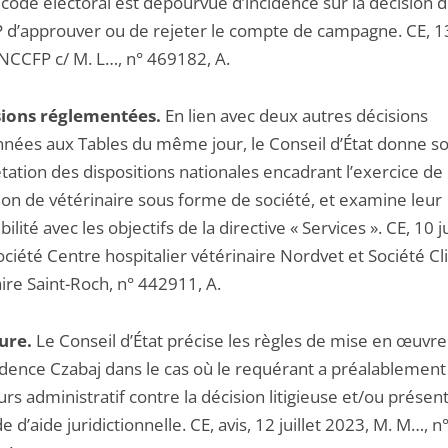
code électoral est dépourvue d’incidence sur la décision d
d’approuver ou de rejeter le compte de campagne. CE, 13 
NCCFP c/ M. L…, n° 469182, A.
sions réglementées.
En lien avec deux autres décisions
nées aux Tables du même jour, le Conseil d’État donne s
tation des dispositions nationales encadrant l’exercice de 
ion de vétérinaire sous forme de société, et examine leur
ilité avec les objectifs de la directive « Services ». CE, 10 ju
ciété Centre hospitalier vétérinaire Nordvet et Société Cl
ire Saint-Roch, n° 442911, A.
ure.
Le Conseil d’État précise les règles de mise en œuvre
udence Czabaj dans le cas où le requérant a préalablemen
rs administratif contre la décision litigieuse et/ou présen
d’aide juridictionnelle. CE, avis, 12 juillet 2023, M. M…, n