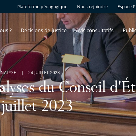
Plateforme pédagogique
Nous rejoindre
Espace P
ous ?
Décisions de justice
Avis consultatifs
Publi
ANALYSE
24 JUILLET 2023
alyses du Conseil d'Ét
juillet 2023