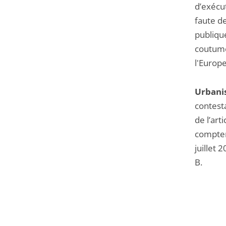
d’exécu
faute de
publiqu
coutume 
l'Europ
Urbani
contesta
de l’art
compter 
juillet
B.