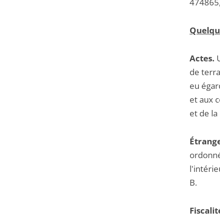
474865,
Quelqu
Actes.
U
de terra
eu égar
et aux c
et de la
Étrange
ordonnée
l'intér
B.
Fiscalit