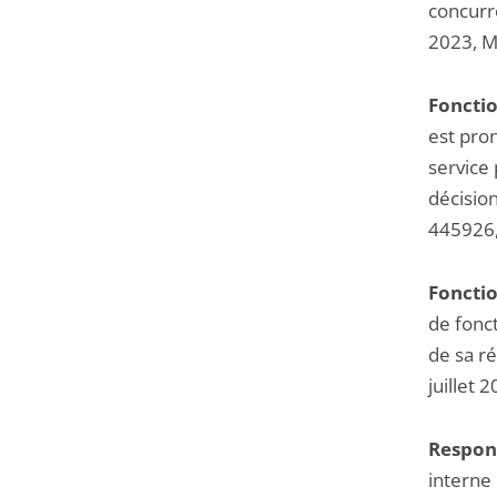
concurre
2023, M
Fonctio
est pron
service 
décision
445926,
Fonctio
de fonct
de sa r
juillet 
Respons
interne 