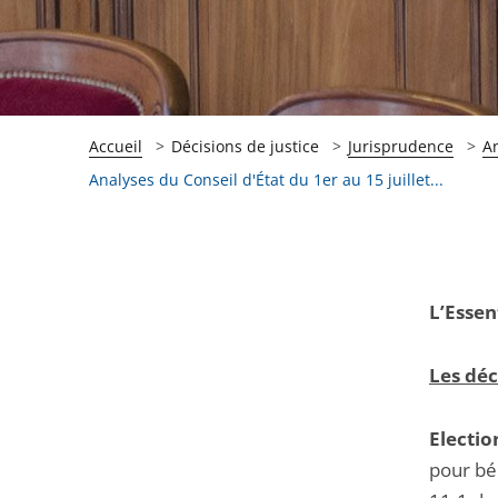
Accueil
Décisions de justice
Jurisprudence
A
Analyses du Conseil d'État du 1er au 15 juillet...
Passer
Passer
L’Essen
la
la
navigation
navigation
Les déc
de
de
l'article
l'article
Electio
pour
pour
pour bé
arriver
arriver