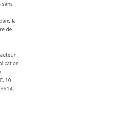
é sans
dans la
tre de
 auteur
plication
à
E, 10
63914,