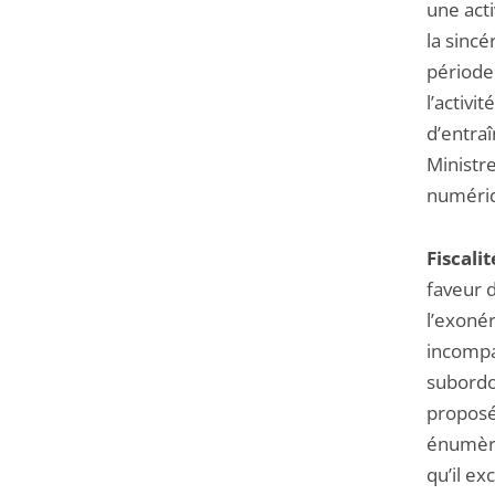
une act
la sincé
période 
l’activ
d’entraî
Ministre
numériq
Fiscalit
faveur 
l’exoné
incompat
subordo
proposé
énumère
qu’il ex