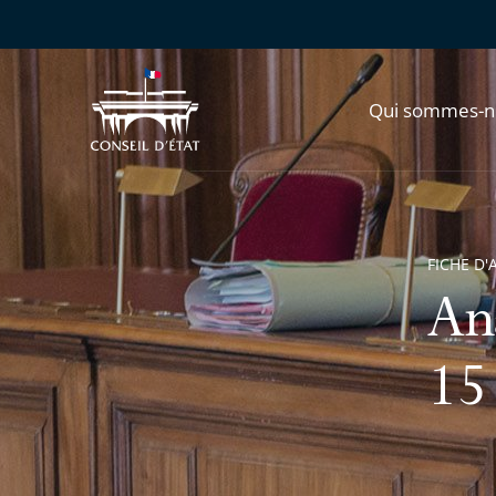
Qui sommes-n
FICHE D'
An
15 