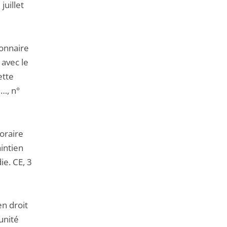
juillet
ionnaire
 avec le
ette
C…, n°
oraire
intien
e. CE, 3
en droit
unité