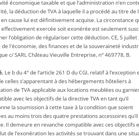
ivité économique taxable et que l’administration n’en cont
rité, la déduction de TVA à laquelle il a procédé au titre de 
en cause lui est définitivement acquise. La circonstance 
ité effectivement exercée soit exonérée est seulement susc
ner l’obligation de régulariser cette déduction. CE, 5 juillet
 de l'économie, des finances et de la souveraineté industri
ue c/ SARL Château Vieuville Entreprise, n° 469778, B.
é.
Le b du 4° de l’article 261 D du CGI, relatif à l’exception 
de celles s’apparentant à des hébergements hôteliers à
ration de TVA applicable aux locations meublées ou garnies
ible avec les objectifs de la directive TVA en tant qu’il
nne la soumission à cette taxe à la condition que soient
es au moins trois des quatre prestations accessoires qu’il
. Il demeure en revanche compatible avec ces objectifs e
clut de l’exonération les activités se trouvant dans une situ