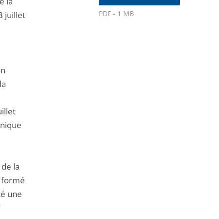
e la
après
PDF - 1 MB
juillet
Passer
le
partage
de
on
l'article
la
pour
arriver
illet
avant
inique
 de la
t formé
té une
°