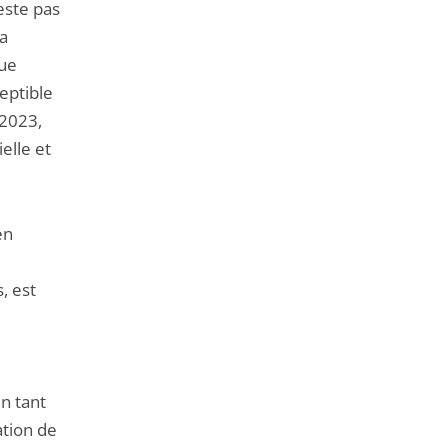
este pas
la
que
eptible
 2023,
elle et
en
, est
n tant
ation de