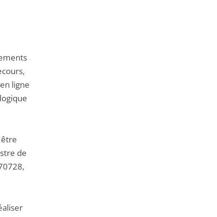
sements
ecours,
en ligne
ologique
 être
istre de
470728,
éaliser