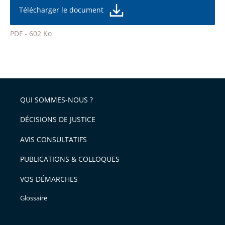
taille
de
Télécharger le document
de
la
l'article
police
PDF - 602 Ko
pour
Passer
arriver
le
après
partage
de
QUI SOMMES-NOUS ?
l'article
pour
DÉCISIONS DE JUSTICE
arriver
AVIS CONSULTATIFS
avant
PUBLICATIONS & COLLOQUES
VOS DÉMARCHES
Glossaire