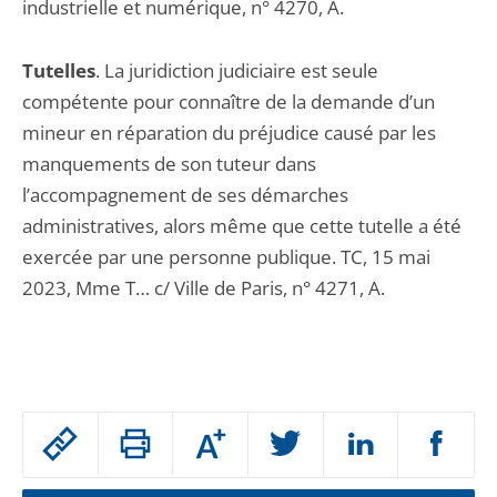
industrielle et numérique, n° 4270, A.
Tutelles
. La juridiction judiciaire est seule
compétente pour connaître de la demande d’un
mineur en réparation du préjudice causé par les
manquements de son tuteur dans
l’accompagnement de ses démarches
administratives, alors même que cette tutelle a été
exercée par une personne publique. TC, 15 mai
2023, Mme T… c/ Ville de Paris, n° 4271, A.
Passer
Augmenter
le
ou
réduire
partage
la