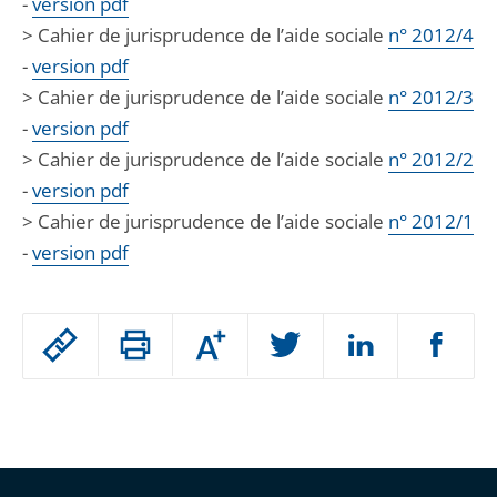
-
version pdf
> Cahier de jurisprudence de l’aide sociale
n° 2012/4
-
version pdf
> Cahier de jurisprudence de l’aide sociale
n° 2012/3
-
version pdf
> Cahier de jurisprudence de l’aide sociale
n° 2012/2
-
version pdf
> Cahier de jurisprudence de l’aide sociale
n° 2012/1
-
version pdf
Passer
Augmenter
le
ou
réduire
partage
Passer
la
taille
de
le
de
la
l'article
partage
police
pour
de