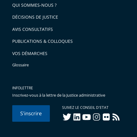
arriver
QUI SOMMES-NOUS ?
l'article
après
pour
DÉCISIONS DE JUSTICE
arriver
AVIS CONSULTATIFS
avant
PUBLICATIONS & COLLOQUES
VOS DÉMARCHES
Glossaire
INFOLETTRE
Inscrivez-vous à la lettre de la Justice administrative
SUIVEZ LE CONSEIL D'ETAT
S'inscrire
twitter
linkedIn
youtube
instagram
flickr
rss