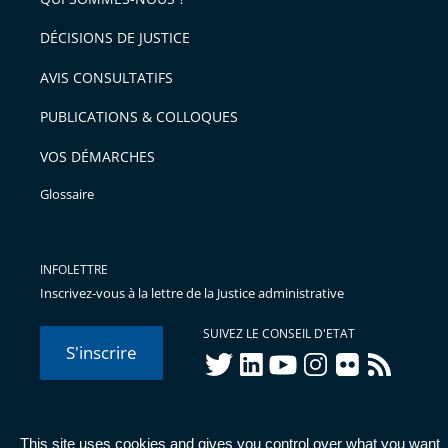
l'article
après
pour
DÉCISIONS DE JUSTICE
arriver
AVIS CONSULTATIFS
avant
PUBLICATIONS & COLLOQUES
VOS DÉMARCHES
Glossaire
INFOLETTRE
Inscrivez-vous à la lettre de la Justice administrative
SUIVEZ LE CONSEIL D'ETAT
S'inscrire
twitter
linkedIn
youtube
instagram
flickr
rss
This site uses cookies and gives you control over what you want