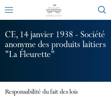
Ouvrir
Menu
la
modal
de
CE, 14 janvier 1938 - Société
reche
anonyme des produits laitiers
"La Fleurette"
Responsabilité du fait des lois