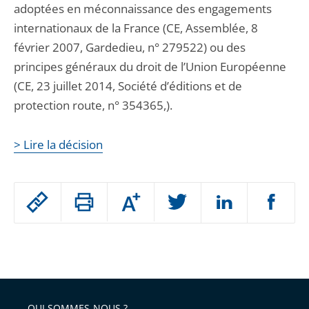
adoptées en méconnaissance des engagements
internationaux de la France (CE, Assemblée, 8
février 2007, Gardedieu, n° 279522) ou des
principes généraux du droit de l’Union Européenne
(CE, 23 juillet 2014, Société d’éditions et de
protection route, n° 354365,).
> Lire la décision
Passer
Augmenter
le
ou
réduire
partage
Passer
la
taille
de
le
de
la
l'article
partage
police
pour
de
arriver
QUI SOMMES-NOUS ?