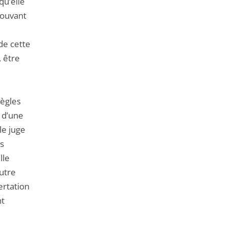
qu’elle
rouvant
 de cette
, être
règles
, d’une
le juge
es
lle
autre
ertation
nt