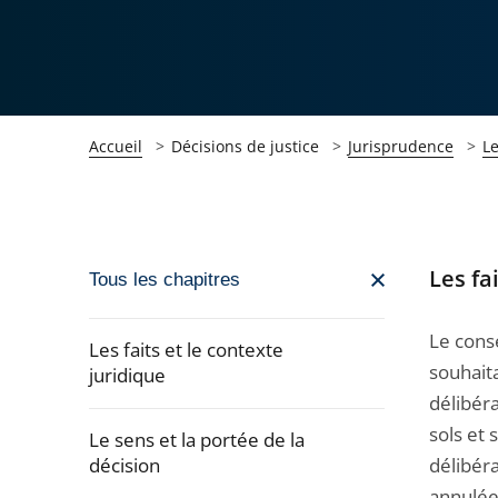
Accueil
Décisions de justice
Jurisprudence
L
Les fa
Passer
Tous les chapitres
la
navigation
Le cons
Les faits et le contexte
de
souhait
juridique
l'article
délibéra
pour
sols et 
Le sens et la portée de la
arriver
décision
délibéra
après
annulée 