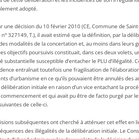
alement adopté.
par une décision du 10 février 2010 (CE, Commune de Saint
 n° 327149, T.), il avait estimé que la définition, par la déli
, des modalités de la concertation et, au moins dans leurs 
des objectifs poursuivis constituait, dans ces deux volets, 
é substantielle susceptible d’entacher le PLU d’illégalité. C
dence entraînait toutefois une fragilisation de l’élaboratio
ts d’urbanisme en ce qu’ils pouvaient être annulés des 
 délibération initiale en raison d’un vice entachant la proc
 commencement et qui avait pu être de facto purgé par le
uivantes de celle-ci.
isions subséquentes ont cherché à atténuer cet effet en l
équences des illégalités de la délibération initiale. Le Cons