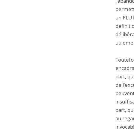
l’aband
permett
un PLU l
définiti
délibéra
utileme
Toutefoi
encadran
part, qu
de l’exc
peuvent
insuffis
part, qu
au rega
invocabl