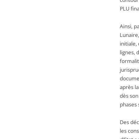
PLU fin
Ainsi, 
Lunaire,
initiale
lignes, 
formalit
jurispru
documen
après la
dès son
phases s
Des déc
les cons