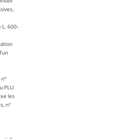
onseil
sives,
 L. 600-
ration
d’un
 n°
du PLU
ixe les
s, n°