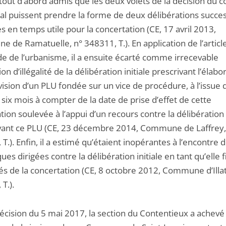
 tout d’abord admis que les deux volets de la décision du c
al puissent prendre la forme de deux délibérations succes
 en temps utile pour la concertation (CE, 17 avril 2013,
de Ramatuelle, n° 348311, T.). En application de l’article
de de l’urbanisme, il a ensuite écarté comme irrecevable
ion d’illégalité de la délibération initiale prescrivant l’élabo
vision d’un PLU fondée sur un vice de procédure, à l’issue 
 six mois à compter de la date de prise d’effet de cette
tion soulevée à l’appui d’un recours contre la délibération
ant ce PLU (CE, 23 décembre 2014, Commune de Laffrey,
T.). Enfin, il a estimé qu’étaient inopérantes à l’encontre 
iques dirigées contre la délibération initiale en tant qu’elle f
és de la concertation (CE, 8 octobre 2012, Commune d’Illat
T.).
décision du 5 mai 2017, la section du Contentieux a achevé