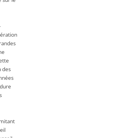
-
bération
grandes
une
ette
n des
années
édure
s
imitant
eil