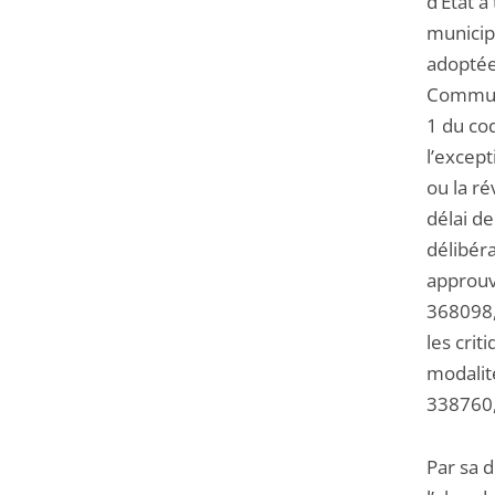
d’Etat a
municip
adoptées
Commune 
1 du co
l’except
ou la ré
délai de
délibéra
approuv
368098, 
les crit
modalit
338760, 
Par sa 