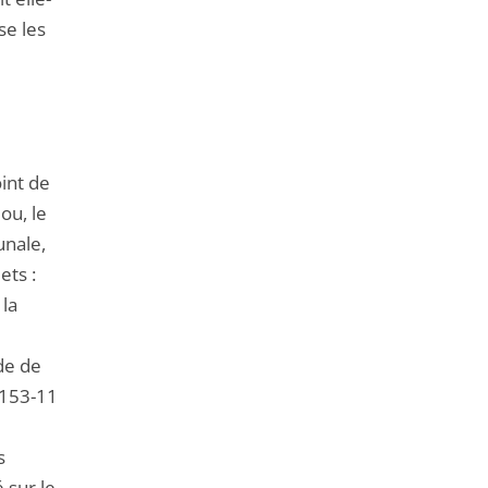
de
se les
l'article
pour
arriver
avant
int de
ou, le
unale,
ets :
 la
ode de
 153-11
s
 sur le