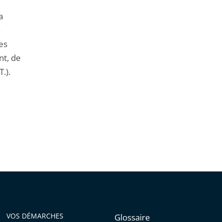
a
a
es
nt, de
.).
VOS DÉMARCHES
Glossaire