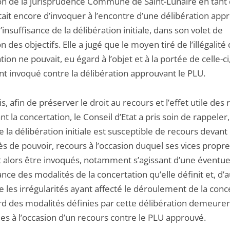
on de la jurisprudence Commune de Saint-Lunaire en tant 
ait encore d’invoquer à l’encontre d’une délibération app
’insuffisance de la délibération initiale, dans son volet de
on des objectifs. Elle a jugé que le moyen tiré de l’illégalité
tion ne pouvait, eu égard à l’objet et à la portée de celle-ci
nt invoqué contre la délibération approuvant le PLU.
s, afin de préserver le droit au recours et l’effet utile des 
t la concertation, le Conseil d’Etat a pris soin de rappeler
e la délibération initiale est susceptible de recours devant 
ès de pouvoir, recours à l’occasion duquel ses vices propr
 alors être invoqués, notamment s’agissant d’une éventue
ance des modalités de la concertation qu’elle définit et, d’
e les irrégularités ayant affecté le déroulement de la conc
rd des modalités définies par cette délibération demeure
es à l’occasion d’un recours contre le PLU approuvé.