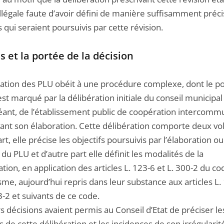
légale faute d’avoir défini de manière suffisamment préci
s qui seraient poursuivis par cette révision.
s et la portée de la décision
ration des PLU obéit à une procédure complexe, dont le po
st marqué par la délibération initiale du conseil municipal 
éant, de l’établissement public de coopération intercomm
vant son élaboration. Cette délibération comporte deux vol
rt, elle précise les objectifs poursuivis par l’élaboration ou
 du PLU et d’autre part elle définit les modalités de la
tion, en application des articles L. 123-6 et L. 300-2 du c
sme, aujourd’hui repris dans leur substance aux articles L.
3-2 et suivants de ce code.
s décisions avaient permis au Conseil d’Etat de préciser le
 de cette délibération et les incidences de son irrégularité