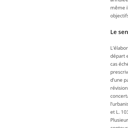
Passer
même il
la
objectif
navigation
de
Le sen
l'article
pour
L’élabo
arriver
départ e
avant
cas éch
prescri
d’une pa
révision
concerta
l’urbani
et L. 10
Plusieur
contours