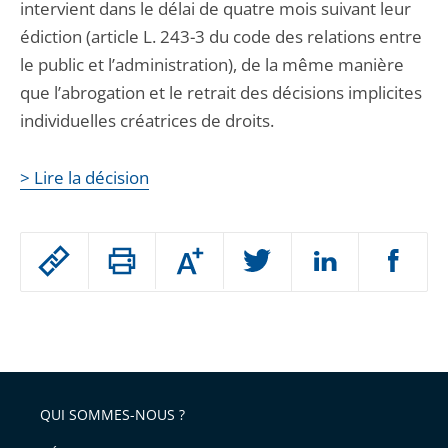
intervient dans le délai de quatre mois suivant leur
édiction (article L. 243-3 du code des relations entre
le public et l’administration), de la même manière
que l’abrogation et le retrait des décisions implicites
individuelles créatrices de droits.
> Lire la décision
Passer
Augmenter
le
ou
réduire
partage
Passer
la
taille
de
le
de
la
l'article
partage
police
pour
de
arriver
QUI SOMMES-NOUS ?
l'article
après
pour