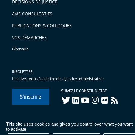
DÉCISIONS DE JUSTICE
arriver
AVIS CONSULTATIFS
avant
PUBLICATIONS & COLLOQUES
VOS DÉMARCHES
Glossaire
INFOLETTRE
Inscrivez-vous à la lettre de la Justice administrative
SUIVEZ LE CONSEIL D'ETAT
S'inscrire
twitter
linkedIn
youtube
instagram
flickr
rss
This site uses cookies and gives you control over what you want
© Conseil d'État 2026 -
Mentions légales
-
Cookies
-
Données
to activate
personnelles
-
Publications administratives
-
Accessibilité :