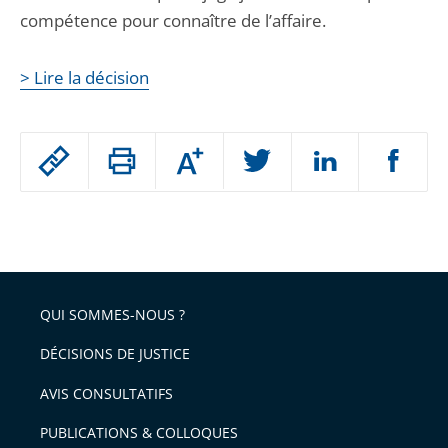
compétence pour connaître de l’affaire.
> Lire la décision
Passer
Augmenter
le
ou
réduire
partage
Passer
la
taille
de
le
de
la
l'article
partage
police
pour
de
arriver
QUI SOMMES-NOUS ?
l'article
après
pour
DÉCISIONS DE JUSTICE
arriver
AVIS CONSULTATIFS
avant
PUBLICATIONS & COLLOQUES