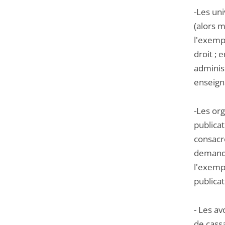
-Les un
(alors m
l'exemp
droit ; 
adminis
enseigna
-Les org
publica
consacré
demande
l'exempt
publicat
- Les av
de cassa