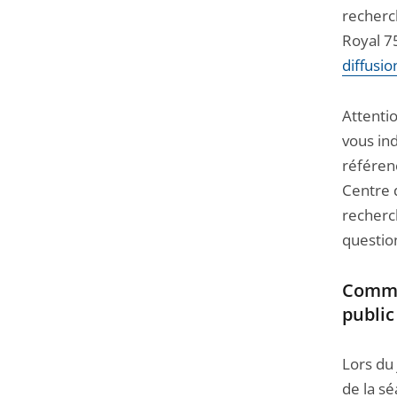
recherch
Royal 75
diffusio
Attenti
vous in
référen
Centre 
recherc
question
Comme
public
Lors du 
de la sé