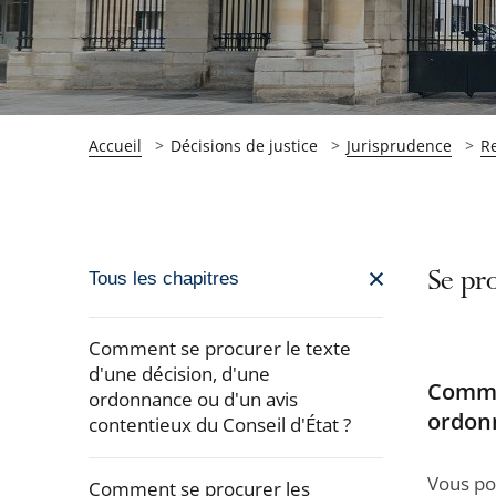
Accueil
Décisions de justice
Jurisprudence
R
Passer
Se pro
Tous les chapitres
la
navigation
Comment se procurer le texte
de
d'une décision, d'une
Commen
ordonnance ou d'un avis
l'article
ordonn
contentieux du Conseil d'État ?
pour
arriver
Vous po
Comment se procurer les
après