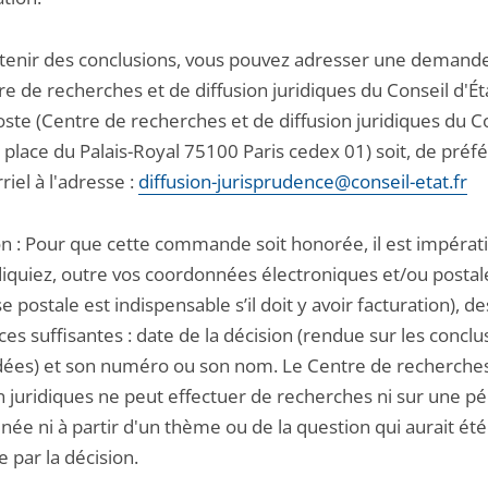
tenir des conclusions, vous pouvez adresser une demande
e de recherches et de diffusion juridiques du Conseil d'Éta
oste (Centre de recherches et de diffusion juridiques du C
1 place du Palais-Royal 75100 Paris cedex 01) soit, de préf
riel à l'adresse :
diffusion-jurisprudence@conseil-etat.fr
on : Pour que cette commande soit honorée, il est impérat
diquiez, outre vos coordonnées électroniques et/ou postal
se postale est indispensable s’il doit y avoir facturation), de
es suffisantes : date de la décision (rendue sur les conclu
es) et son numéro ou son nom. Le Centre de recherches
n juridiques ne peut effectuer de recherches ni sur une p
ée ni à partir d'un thème ou de la question qui aurait été
 par la décision.