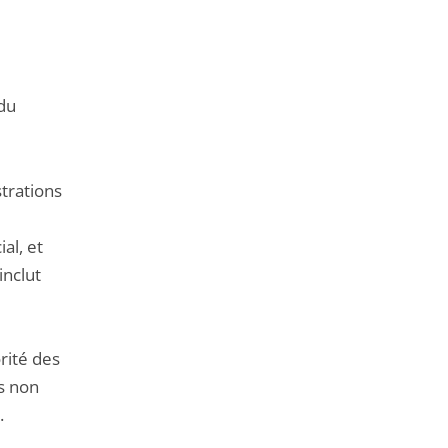
 du
strations
al, et
inclut
rité des
is non
.