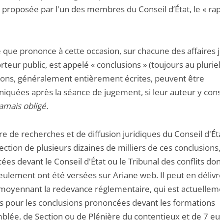
n proposée par l'un des membres du Conseil d’État, le « ra
e que prononce à cette occasion, sur chacune des affaires 
rteur public, est appelé « conclusions » (toujours au pluriel
ions, généralement entièrement écrites, peuvent être
quées après la séance de jugement, si leur auteur y con
jamais obligé.
e de recherches et de diffusion juridiques du Conseil d'Ét
ection de plusieurs dizaines de milliers de ces conclusions
es devant le Conseil d'État ou le Tribunal des conflits do
eulement ont été versées sur Ariane web. Il peut en déliv
 moyennant la redevance réglementaire, qui est actuellem
s pour les conclusions prononcées devant les formations
blée, de Section ou de Plénière du contentieux et de 7 e