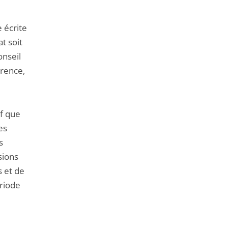
 écrite
t soit
onseil
érence,
if que
es
s
sions
 et de
ériode