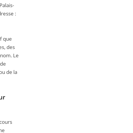
Palais-
dresse :
if que
es, des
n nom. Le
 de
ou de la
ur
 cours
une