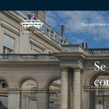
Qui sommes-n
Se
co