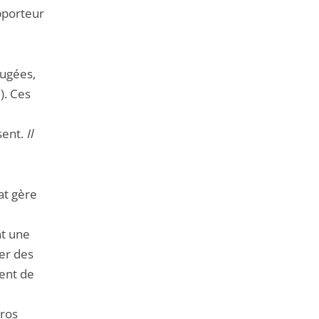
pporteur
jugées,
). Ces
sent.
Il
at gère
,
nt une
rer des
ent de
uros