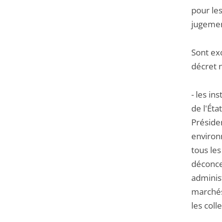
pour le
jugemen
Sont exo
décret 
- les in
de l'Éta
Préside
environ
tous les
déconcen
administ
marchés 
les coll