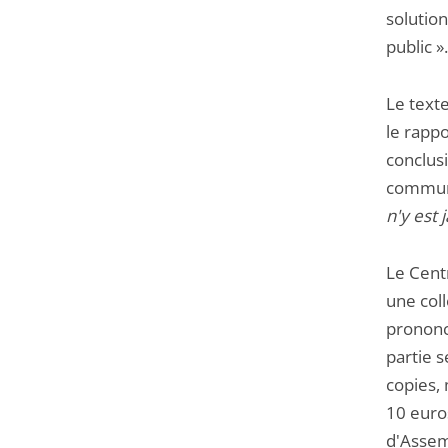
solutio
public ».
Le text
le rappo
conclus
communi
n'y est 
Le Centr
une coll
prononcé
partie s
copies,
10 euro
d'Assem