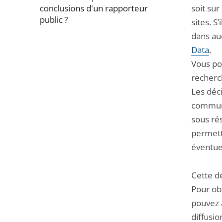
conclusions d'un rapporteur
soit su
public ?
sites. S
dans au
Passer
Data
.
la
Vous po
navigation
recherch
de
Les déci
l'article
communic
pour
sous ré
arriver
permetta
avant
éventuel
Cette dé
Pour ob
pouvez 
diffusio