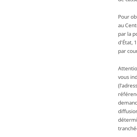
Pour ob
au Centr
par la p
d'État, 
par cour
Attenti
vous in
(l’adres
référenc
demandé
diffusio
détermin
tranchée