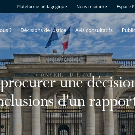
Plateforme pédagogique
Nous rejoindre
Espace P
ous ?
Décisions de justice
Avis consultatifs
Publi
 procurer une décisio
nclusions d'un rappor