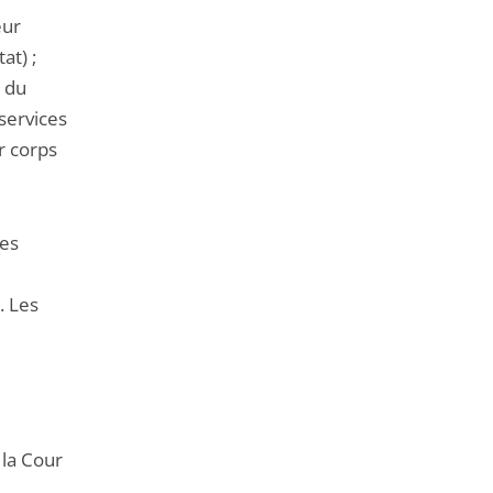
eur
at) ;
 du
services
r corps
les
. Les
 la Cour