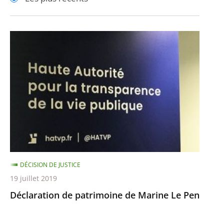
pour
pour
arriver
arriver
après
avant
Déclaration
de
patrimoine
de
Marine
Le
Pen
DÉCISION DE JUSTICE
19 juillet 2019
Déclaration de patrimoine de Marine Le Pen