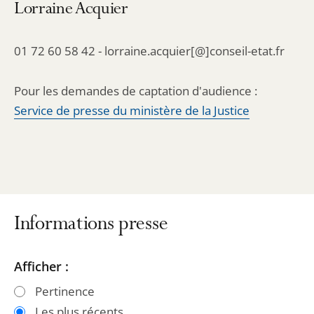
Lorraine Acquier
01 72 60 58 42 - lorraine.acquier[@]conseil-etat.fr
Pour les demandes de captation d'audience :
Service de presse du ministère de la Justice
Informations presse
Passer
Passer
Afficher :
les
les
Pertinence
filtres
filtres
Les plus récents