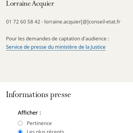
Lorraine Acquier
01 72 60 58 42 - lorraine.acquier[@]conseil-etat.fr
Pour les demandes de captation d'audience :
Service de presse du ministère de la Justice
Informations presse
Afficher :
Passer
Passer
les
les
Pertinence
filtres
filtres
Les plus récents