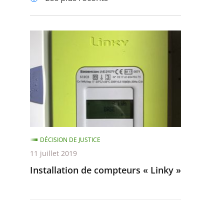
pour
pour
arriver
arriver
après
avant
Installation
de
compteurs
«
Linky
»
DÉCISION DE JUSTICE
11 juillet 2019
Installation de compteurs « Linky »