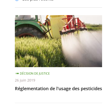
pour
pour
arriver
arriver
après
avant
Réglementation
de
l'usage
des
pesticides
DÉCISION DE JUSTICE
26 juin 2019
Réglementation de l'usage des pesticides