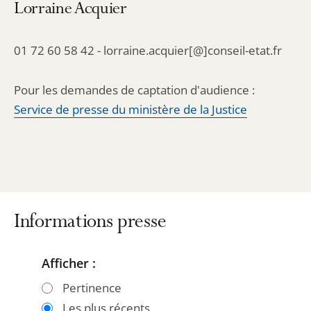
Lorraine Acquier
01 72 60 58 42 - lorraine.acquier[@]conseil-etat.fr
Pour les demandes de captation d'audience :
Service de presse du ministère de la Justice
Informations presse
Afficher :
Passer
Passer
les
les
Pertinence
filtres
filtres
Les plus récents