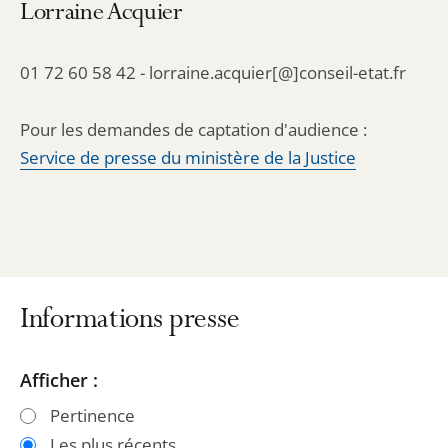
Lorraine Acquier
01 72 60 58 42 - lorraine.acquier[@]conseil-etat.fr
Pour les demandes de captation d'audience :
Service de presse du ministère de la Justice
Informations presse
Passer
Passer
Afficher :
les
les
Pertinence
filtres
filtres
Les plus récents