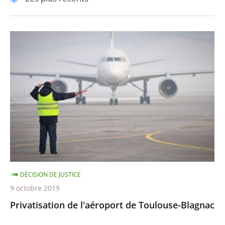
pour
pour
arriver
arriver
après
avant
Privatisation
de
l'aéroport
de
Toulouse-
Blagnac
DÉCISION DE JUSTICE
9 octobre 2019
Privatisation de l'aéroport de Toulouse-Blagnac