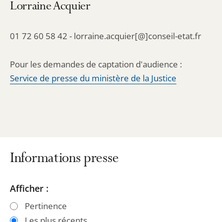
Lorraine Acquier
01 72 60 58 42 - lorraine.acquier[@]conseil-etat.fr
Pour les demandes de captation d'audience :
Service de presse du ministère de la Justice
Informations presse
Passer
Passer
Afficher :
les
les
Pertinence
filtres
filtres
Les plus récents