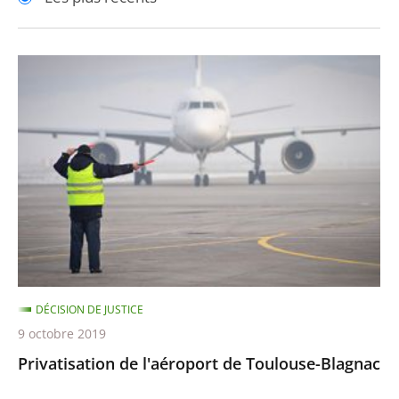
pour
pour
arriver
arriver
après
avant
Privatisation
de
l'aéroport
de
Toulouse-
Blagnac
DÉCISION DE JUSTICE
9 octobre 2019
Privatisation de l'aéroport de Toulouse-Blagnac