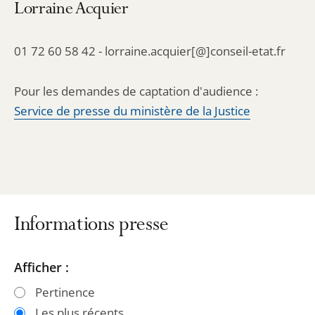
Lorraine Acquier
01 72 60 58 42 - lorraine.acquier[@]conseil-etat.fr
Pour les demandes de captation d'audience :
Service de presse du ministère de la Justice
Informations presse
Passer
Passer
Afficher :
les
les
Pertinence
filtres
filtres
Les plus récents