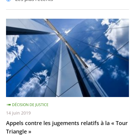
pour
pour
arriver
arriver
après
avant
Appels
contre
les
jugements
relatifs
à
la
«
Tour
Triangle
DÉCISION DE JUSTICE
»
14 juin 2019
Appels contre les jugements relatifs à la « Tour
Triangle »