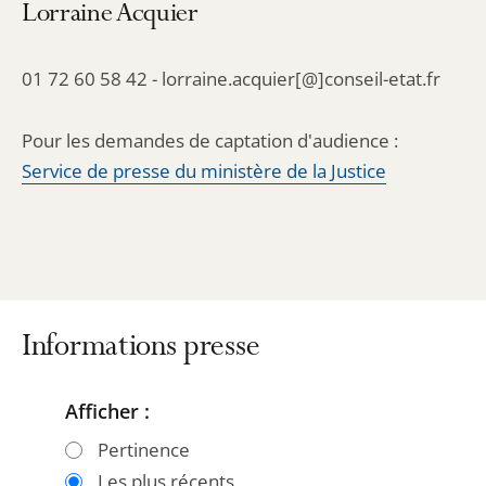
Lorraine Acquier
01 72 60 58 42 - lorraine.acquier[@]conseil-etat.fr
Pour les demandes de captation d'audience :
Service de presse du ministère de la Justice
Informations presse
Afficher :
Passer
Passer
les
les
Pertinence
filtres
filtres
Les plus récents