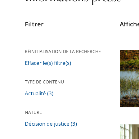
Filtrer
Affiche
Passer
les
filtres
pour
RÉINITIALISATION DE LA RECHERCHE
Enviro
arriver
:
Effacer le(s) filtre(s)
après
le
Conseil
TYPE DE CONTENU
d’État
Actualité (3)
annule
les
NATURE
nouvell
règles
Décision de justice (3)
Le
de
Conseil