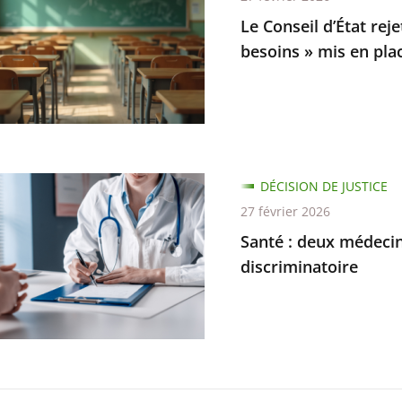
n
Le Conseil d’État rej
besoins » mis en pla
s
DÉCISION DE JUSTICE
s
27 février 2026
Santé : deux médecin
ns
discriminatoire
nnés