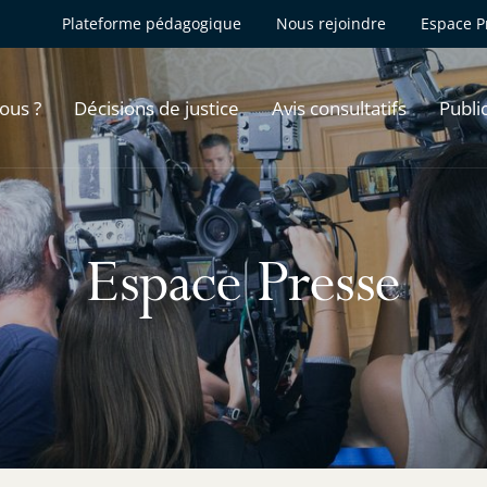
Plateforme pédagogique
Nous rejoindre
Espace P
ous ?
Décisions de justice
Avis consultatifs
Publi
Espace Presse