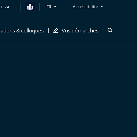
resse
FR
Accessibilité
cations & colloques
Vos démarches
Ouvrir
la
modale
de
recherche