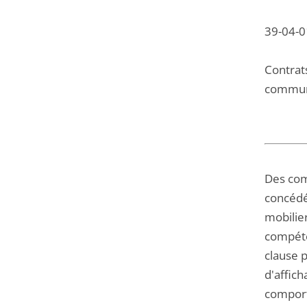
39-04-01
Contrat
communa
Des com
concédé 
mobilie
compéte
clause p
d'affich
comporte