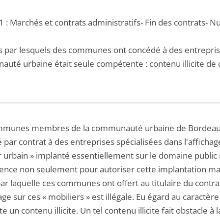
 : Marchés et contrats administratifs- Fin des contrats- Nul
s par lesquels des communes ont concédé à des entreprises
uté urbaine était seule compétente : contenu illicite de 
munes membres de la communauté urbaine de Bordeaux 
par contrat à des entreprises spécialisées dans l'affichage
r urbain » implanté essentiellement sur le domaine publi
nce non seulement pour autoriser cette implantation mais 
ar laquelle ces communes ont offert au titulaire du contrat
age sur ces « mobiliers » est illégale. Eu égard au caractèr
 un contenu illicite. Un tel contenu illicite fait obstacle à 