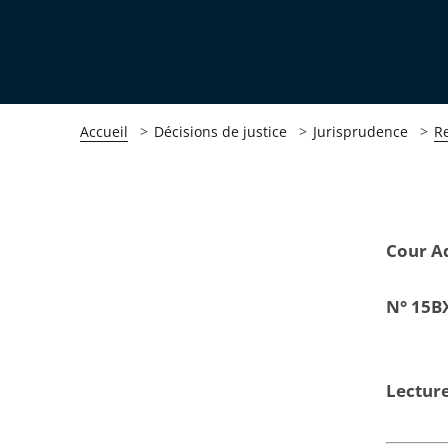
Accueil
Décisions de justice
Jurisprudence
R
Passer
Passer
Cour A
la
la
navigation
navigation
N° 15B
de
de
l'article
l'article
pour
pour
Lecture
arriver
arriver
après
avant