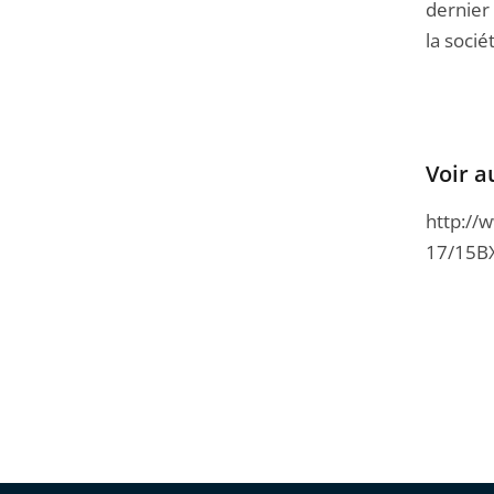
dernier 
la socié
Voir a
http://
17/15B