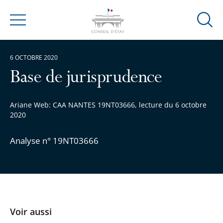
Ouvrir
Menu
la
modal
6 OCTOBRE 2020
de
reche
Base de jurisprudence
Ariane Web: CAA NANTES 19NT03666, lecture du 6 octobre
2020
Analyse n° 19NT03666
Voir aussi