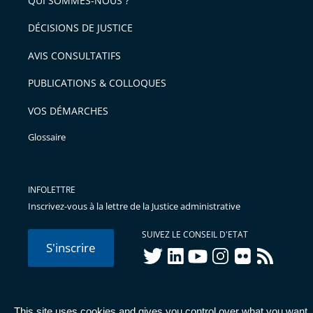
QUI SOMMES-NOUS ?
DÉCISIONS DE JUSTICE
AVIS CONSULTATIFS
PUBLICATIONS & COLLOQUES
VOS DÉMARCHES
Glossaire
INFOLETTRE
Inscrivez-vous à la lettre de la Justice administrative
SUIVEZ LE CONSEIL D'ETAT
S'inscrire
twitter
linkedIn
youtube
instagram
flickr
rss
This site uses cookies and gives you control over what you want