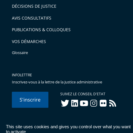
DÉCISIONS DE JUSTICE
AVIS CONSULTATIFS
PUBLICATIONS & COLLOQUES
VOS DÉMARCHES
Glossaire
INFOLETTRE
Inscrivez-vous à la lettre de la Justice administrative
SUIVEZ LE CONSEIL D'ETAT
S'inscrire
twitter
linkedIn
youtube
instagram
flickr
rss
This site uses cookies and gives you control over what you want
© Conseil d'État 2026 -
Mentions légales
-
Cookies
-
Données
to activate