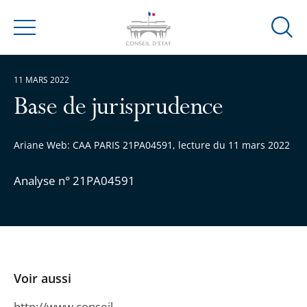
Ouvrir
Menu
la
modal
11 MARS 2022
de
reche
Base de jurisprudence
Ariane Web: CAA PARIS 21PA04591, lecture du 11 mars 2022
Analyse n° 21PA04591
Voir aussi
http://www.conseil-