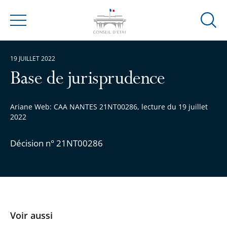
Ouvrir
Menu
la
modal
19 JUILLET 2022
de
reche
Base de jurisprudence
Ariane Web: CAA NANTES 21NT00286, lecture du 19 juillet
2022
Décision n° 21NT00286
Voir aussi