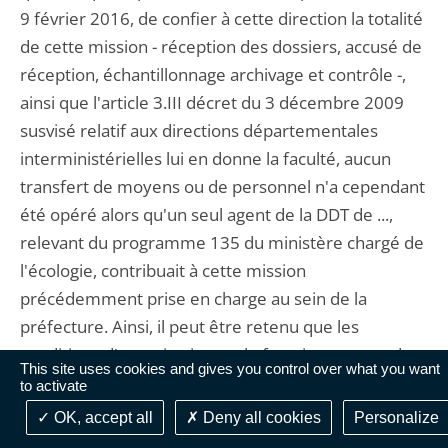
9 février 2016, de confier à cette direction la totalité
de cette mission - réception des dossiers, accusé de
réception, échantillonnage archivage et contrôle -,
ainsi que l'article 3.III décret du 3 décembre 2009
susvisé relatif aux directions départementales
interministérielles lui en donne la faculté, aucun
transfert de moyens ou de personnel n'a cependant
été opéré alors qu'un seul agent de la DDT de ...,
relevant du programme 135 du ministère chargé de
l'écologie, contribuait à cette mission
précédemment prise en charge au sein de la
préfecture. Ainsi, il peut être retenu que les
conditions d'organisation et de fonctionnement du
This site uses cookies and gives you control over what you want
service dont M. A... avait la charge ne lui ont pas
to activate
permis d'atteindre entièrement le sous objectif de "
OK, accept all
Deny all cookies
Personalize
fiabilisation de contrôle de légalité en matière