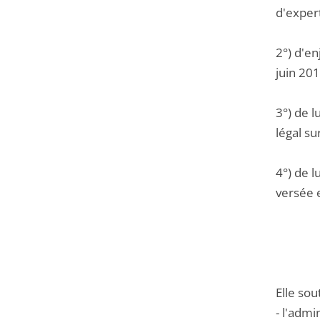
d'expert
2°) d'e
juin 20
3°) de l
légal su
4°) de 
versée 
Elle sou
- l'admi