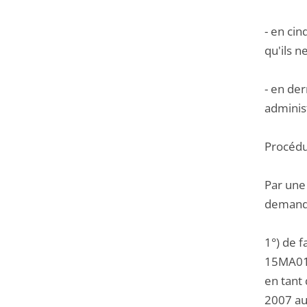
- en ci
qu'ils 
- en der
administ
Procédu
Par une
demande 
1°) de 
15MA0143
en tant 
2007 au 