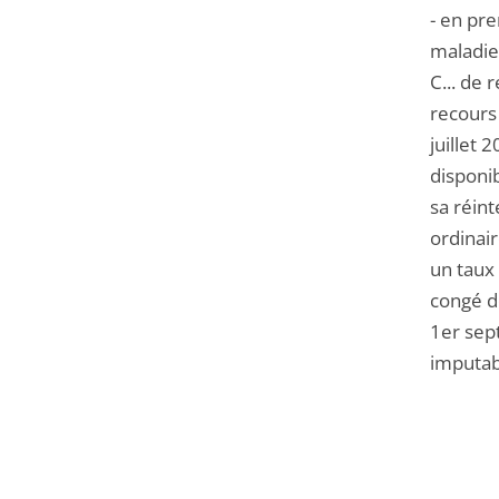
- en pr
maladie
C... de 
recours 
juillet
disponi
sa réin
ordinai
un taux
congé d
1er sep
imputab