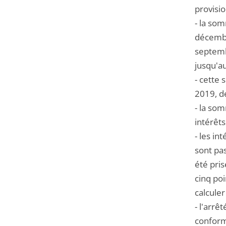
provisio
- la so
décembre
septemb
jusqu'a
- cette 
2019, de
- la so
intérêts
- les in
sont pas
été pri
cinq poi
calculer
- l'arrê
conforme