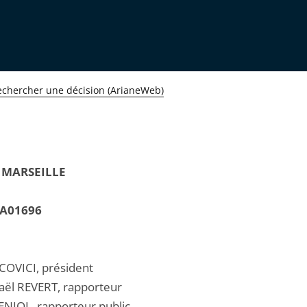
echercher une décision (ArianeWeb)
 MARSEILLE
A01696
OVICI, président
aël REVERT, rapporteur
NIOL, rapporteur public