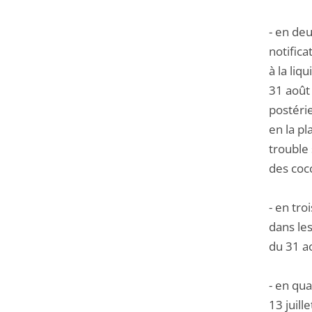
- en deu
notifica
à la li
31 août
postérie
en la p
trouble
des cocc
- en tr
dans les
du 31 a
- en qua
13 juill