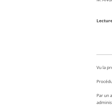
Lectur
Vu la pr
Procédu
Par un 
administ