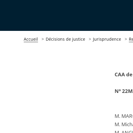
Accueil
Décisions de justice
Jurisprudence
R
Passer
Passer
CAA de
la
la
navigation
navigation
N° 22M
de
de
l'article
l'article
pour
pour
M. MARC
arriver
arriver
M. Mich
après
avant
M. ANGE