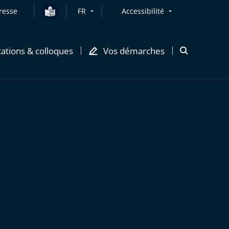
resse
FR
Accessibilité
cations & colloques
Vos démarches
Ouvrir
la
modale
de
recherche