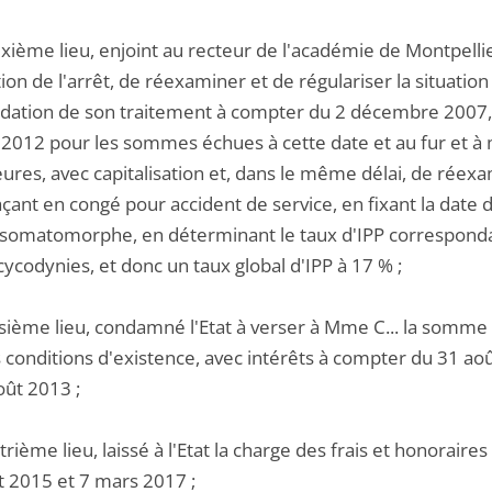
xième lieu, enjoint au recteur de l'académie de Montpellie
tion de l'arrêt, de réexaminer et de régulariser la situati
quidation de son traitement à compter du 2 décembre 2007,
 2012 pour les sommes échues à cette date et au fur et
ures, avec capitalisation et, dans le même délai, de réexa
laçant en congé pour accident de service, en fixant la dat
 somatomorphe, en déterminant le taux d'IPP correspondant 
ycodynies, et donc un taux global d'IPP à 17 % ;
oisième lieu, condamné l'Etat à verser à Mme C... la somme
 conditions d'existence, avec intérêts à compter du 31 aoû
oût 2013 ;
trième lieu, laissé à l'Etat la charge des frais et honorair
et 2015 et 7 mars 2017 ;