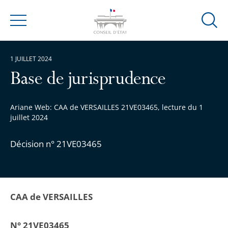
Ouvrir
Menu
la
modal
1 JUILLET 2024
de
reche
Base de jurisprudence
Ariane Web: CAA de VERSAILLES 21VE03465, lecture du 1
juillet 2024
Décision n° 21VE03465
CAA de VERSAILLES
N° 21VE03465