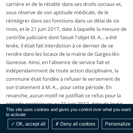
carrière et de le rétablir dans ses droits sociaux et,
sous réserve de son aptitude médicale, de le
réintégrer dans ses fonctions dans un délai de six
mois, et le 21 juin 2017, date à laquelle la mesure de
contrôle judiciaire dont faisait l'objet M. A... a été
levée, il était fait interdiction à ce dernier de se
rendre dans les locaux de la mairie de Garges-lès-
Gonesse. Ainsi, en l'absence de service fait et
indépendamment de toute action disciplinaire, la
commune était fondée à refuser le versement de
son traitement à M. A... pour cette période. En
revanche, aucun motif ne justifiait ce refus pour la
période postérieure au 21 juin 2017, date de levée
This site uses cookies and gives you control over what you want
de la mesure de contrôle judiciaire.
to activate
22. Il résulte de ce qui précède que M. A... est
OK, accept all
Deny all cookies
Personalize
seulement fondé à demander l'annulation de