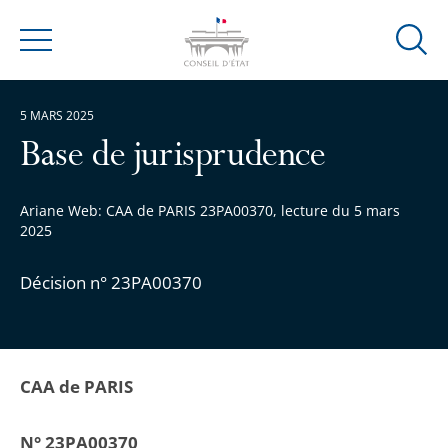
Ouvrir
Menu
la
modal
5 MARS 2025
de
reche
Base de jurisprudence
Ariane Web: CAA de PARIS 23PA00370, lecture du 5 mars
2025
Décision n° 23PA00370
CAA de PARIS
N° 23PA00370