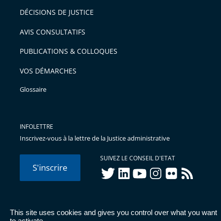
DÉCISIONS DE JUSTICE
AVIS CONSULTATIFS
PUBLICATIONS & COLLOQUES
VOS DÉMARCHES
Glossaire
INFOLETTRE
Inscrivez-vous à la lettre de la Justice administrative
SUIVEZ LE CONSEIL D'ETAT
S'inscrire
twitter
linkedIn
youtube
instagram
flickr
rss
This site uses cookies and gives you control over what you want
© Conseil d'État 2026 -
Mentions légales
-
Cookies
-
Données
to activate