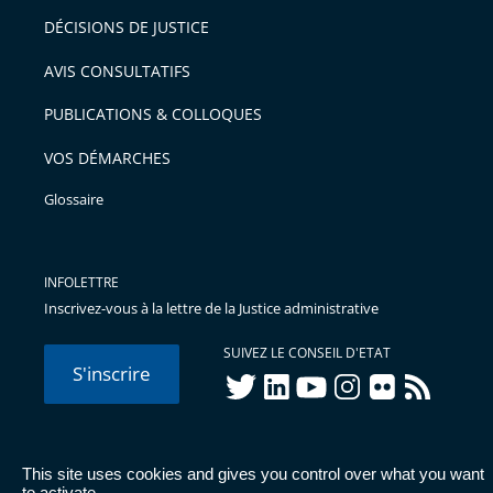
DÉCISIONS DE JUSTICE
AVIS CONSULTATIFS
PUBLICATIONS & COLLOQUES
VOS DÉMARCHES
Glossaire
INFOLETTRE
Inscrivez-vous à la lettre de la Justice administrative
SUIVEZ LE CONSEIL D'ETAT
S'inscrire
twitter
linkedIn
youtube
instagram
flickr
rss
This site uses cookies and gives you control over what you want
© Conseil d'État 2026 -
Mentions légales
-
Cookies
-
Données
to activate