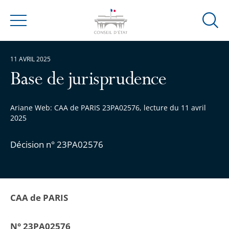
Ouvrir
Menu
la
modal
11 AVRIL 2025
de
reche
Base de jurisprudence
Ariane Web: CAA de PARIS 23PA02576, lecture du 11 avril
2025
Décision n° 23PA02576
CAA de PARIS
N° 23PA02576