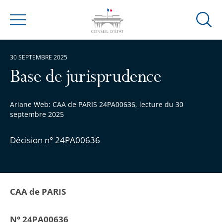
Ouvrir
Menu
la
modal
30 SEPTEMBRE 2025
de
reche
Base de jurisprudence
Ariane Web: CAA de PARIS 24PA00636, lecture du 30
septembre 2025
Décision n° 24PA00636
CAA de PARIS
N° 24PA00636