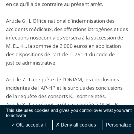
en ce qu'il a de contraire au présent arrêt.
Article 6 : L'Office national d'indemnisation des
accidents médicaux, des affections iatrogènes et des
infections nosocomiales versera à la succession de
M. E... K... la somme de 2 000 euros en application
des dispositions de l'article L. 761-1 du code de
justice administrative.
Article 7 : La requête de l'ONIAM, les conclusions
incidentes de l'AP-HP et le surplus des conclusions
de la requête des consorts K... sont rejetés.
Article 8 : Le présent arrêt sera notifié à M. H... K...,
This site uses cookies and gives you control over what you want
Mme D... K... épouse I..., Mme C... K..., Mme A... K... et
to activate
à M. G... K..., à l'Office national d'indemnisation des
OK, accept all
Deny all cookies
Personalize
accidents médicaux, des affections iatrogènes et des