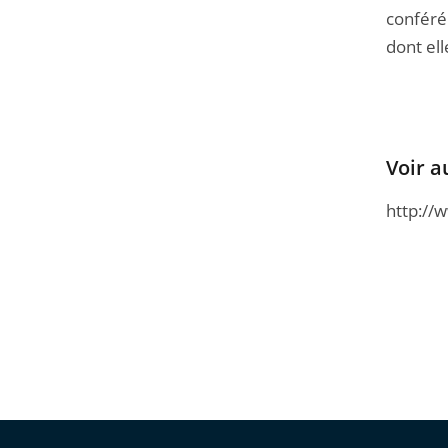
conféré 
dont ell
Voir a
http://