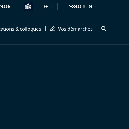
resse
FR
Accessibilité
cations & colloques
Vos démarches
Ouvrir
la
modale
de
recherche