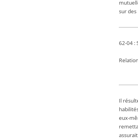
mutuell
sur des 
62-04 :
Relation
Il résu
habilité
eux-mêm
remetta
assurait