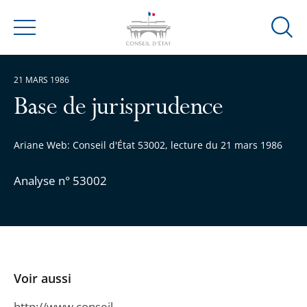
Ouvrir
Menu
la
modal
21 MARS 1986
de
reche
Base de jurisprudence
Ariane Web: Conseil d'État 53002, lecture du 21 mars 1986
Analyse n° 53002
Voir aussi
http://www.conseil-