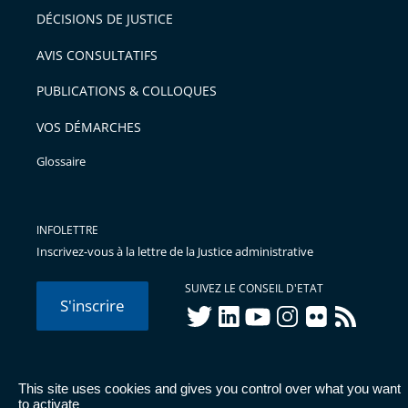
DÉCISIONS DE JUSTICE
AVIS CONSULTATIFS
PUBLICATIONS & COLLOQUES
VOS DÉMARCHES
Glossaire
INFOLETTRE
Inscrivez-vous à la lettre de la Justice administrative
SUIVEZ LE CONSEIL D'ETAT
S'inscrire
twitter
linkedIn
youtube
instagram
flickr
rss
This site uses cookies and gives you control over what you want
© Conseil d'État 2026 -
Mentions légales
-
Cookies
-
Données
to activate