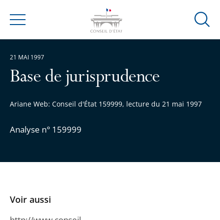
Ouvrir
Menu
la
modal
21 MAI 1997
de
reche
Base de jurisprudence
Ariane Web: Conseil d'État 159999, lecture du 21 mai 1997
Analyse n° 159999
Voir aussi
http://www.conseil-