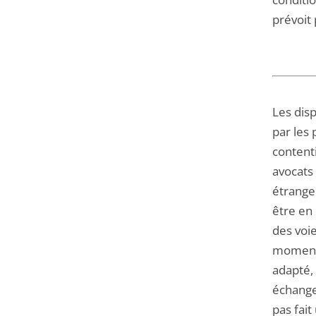
prévoit 
Les dis
par les
contenti
avocats
étrange
être en
des voie
moment 
adapté,
échanges
pas fait