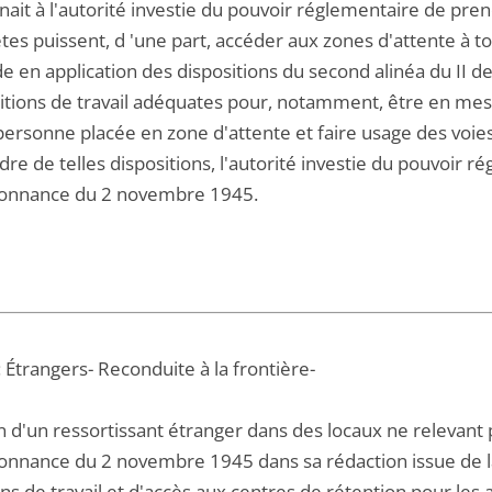
ait à l'autorité investie du pouvoir réglementaire de prend
ètes puissent, d 'une part, accéder aux zones d'attente à 
en application des dispositions du second alinéa du II de l
itions de travail adéquates pour, notamment, être en mes
personne placée en zone d'attente et faire usage des voies
re de telles dispositions, l'autorité investie du pouvoir 
donnance du 2 novembre 1945.
 Étrangers- Reconduite à la frontière-
 d'un ressortissant étranger dans des locaux ne relevant pa
donnance du 2 novembre 1945 dans sa rédaction issue de la 
ns de travail et d'accès aux centres de rétention pour les av