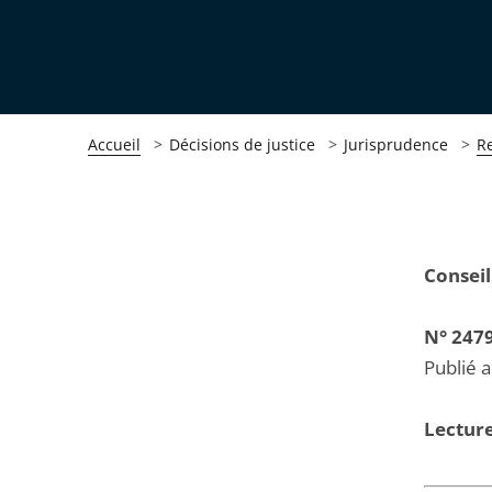
Accueil
Décisions de justice
Jurisprudence
R
Passer
Passer
Conseil
la
la
navigation
navigation
N° 247
de
de
Publié 
l'article
l'article
pour
pour
Lecture
arriver
arriver
après
avant