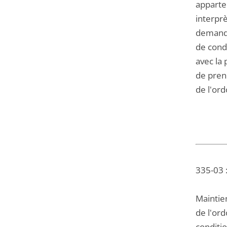
apparten
interpr
demande 
de cond
avec la 
de prend
de l'or
335-03 :
Maintien
de l'or
conditio