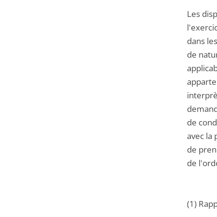
Les dis
l'exerc
dans les
de natur
applicab
apparten
interpr
demande 
de cond
avec la 
de prend
de l'or
(1) Rap