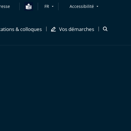
resse
FR
Accessibilité
cations & colloques
Vos démarches
Ouvrir
la
modale
de
recherche