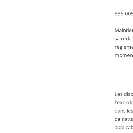
335-005
Maintie
sa rédac
réglemen
moment -
Les dis
l'exerc
dans les
de natur
applicab