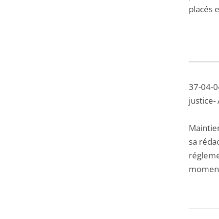
placés e
37-04-04
justice-
Maintie
sa rédac
réglemen
moment -