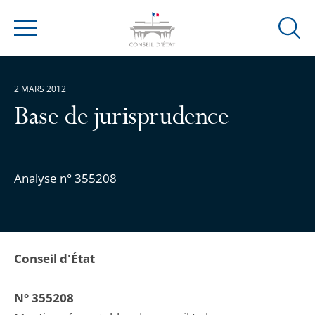
Ouvrir
Menu
la
modal
de
2 MARS 2012
reche
Base de jurisprudence
Analyse n° 355208
Conseil d'État
N° 355208