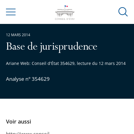
Ouvrir
Menu
la
modal
12 MARS 2014
de
reche
Base de jurisprudence
Ariane Web: Conseil d'État 354629, lecture du 12 mars 2014
Analyse n° 354629
Voir aussi
http://www.conseil-