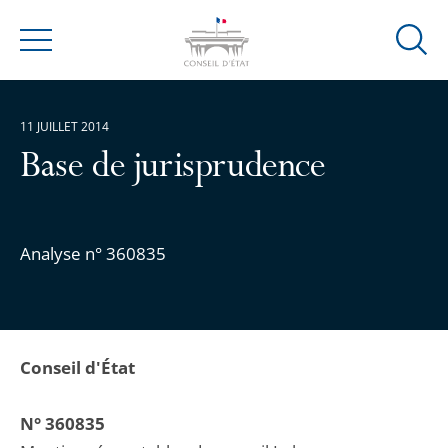
Ouvrir
Menu
la
modal
de
11 JUILLET 2014
reche
Base de jurisprudence
Analyse n° 360835
Conseil d'État
N° 360835