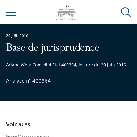
Ouvrir
Menu
la
modal
20 JUIN 2016
de
reche
Base de jurisprudence
Ariane Web: Conseil d'État 400364, lecture du 20 juin 2016
Analyse n° 400364
Voir aussi
http://www.conseil-