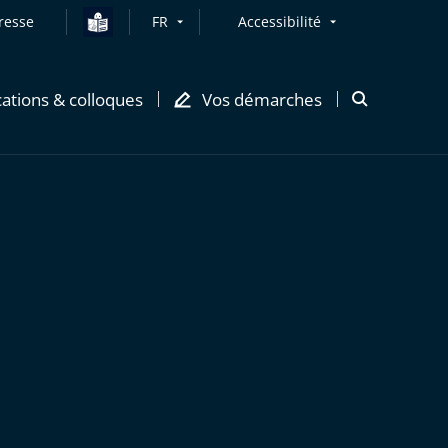
resse
FR
Accessibilité
cations & colloques
Vos démarches
Ouvrir
la
modale
de
recherche