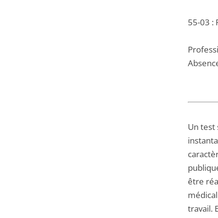
55-03 : 
Professi
Absenc
Un test 
instanta
caractèr
publique
être réa
médical
travail.