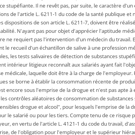
e stupéfiante. Il ne revêt pas, par suite, le caractère d'
ions de l'article L. 6211-1 du code de la santé publique et
s dispositions de son article L. 6211-7, doivent être réali
bilité. N'ayant pas pour objet d'apprécier l'aptitude médi
e ne requiert pas l'intervention d'un médecin du travail. 
t le recueil d'un échantillon de salive à une profession méd
les, les tests salivaires de détection de substances stupéf
t intérieur litigieux reconnaît aux salariés ayant fait l'obje
e médicale, laquelle doit être à la charge de l'employeur. 
ues se borne à établir la consommation récente de produit
est encore sous l'emprise de la drogue et n'est pas apte à 
 les contrôles aléatoires de consommation de substances s
ensibles drogue et alcool", pour lesquels l'emprise de la 
ur le salarié ou pour les tiers. Compte tenu de ce risque pa
eur, en vertu de l'article L. 4121-1 du code du travail, d'as
rise, de l'obligation pour l'employeur et le supérieur hiéra