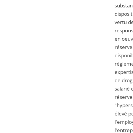
substanc
disposit
vertu de
responsa
en oeuvr
réserven
disponib
règlemen
expertis
de drog
salarié 
réserve
"hypers
élevé po
l'employ
l'entrep