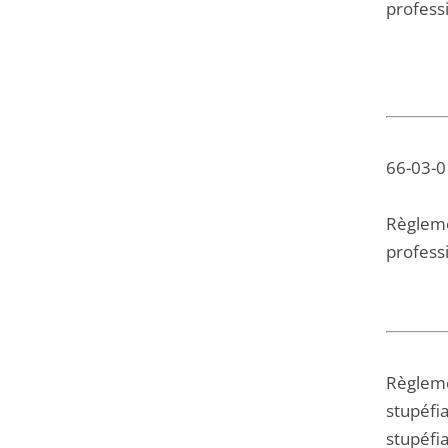
profess
66-03-01
Règlemen
professi
Règlemen
stupéfia
stupéfi