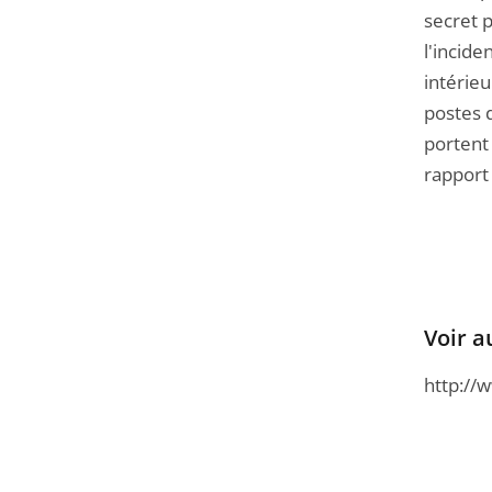
secret 
l'incid
intérieu
postes d
portent 
rapport 
Voir a
http://