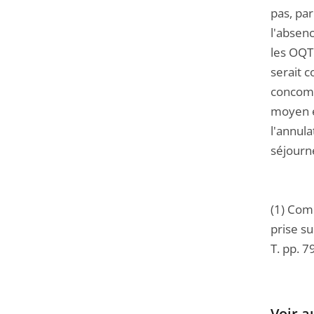
pas, pa
l'absenc
les OQTF
serait c
concomit
moyen en
l'annula
séjourn
(1) Com
prise su
T. pp. 7
Voir a