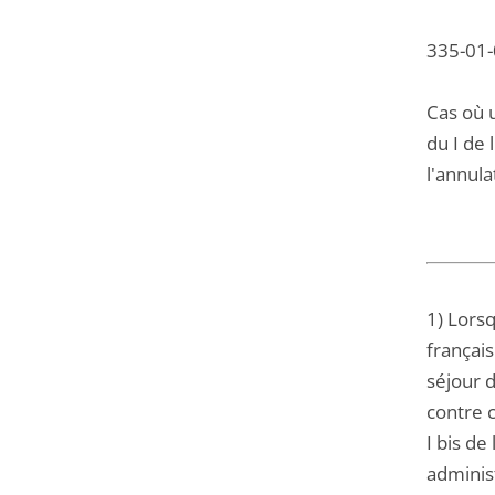
335-01-
Cas où 
du I de 
l'annula
1) Lorsq
français
séjour d
contre c
I bis de
administ