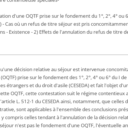
tion d'une OQTF prise sur le fondement du 1°, 2°, 4° ou 6° d
1) - Cas où un refus de titre séjour est pris concomitamme
ns - Existence - 2) Effets de l'annulation du refus de titre d
u'une décision relative au séjour est intervenue concomit
 (OQTF) prise sur le fondement des 1°, 2°, 4° ou 6° du I de 
es étrangers et du droit d'asile (CESEDA) et fait l'objet d'
ette OQTF, cette contestation suit le régime contentieux ap
 l'article L. 512-1 du CESEDA ainsi, notamment, que celles d
rative, sont applicables à l'ensemble des conclusions pré
e, y compris celles tendant à l'annulation de la décision re
 séjour n'est pas le fondement d'une OQTF, l'éventuelle an