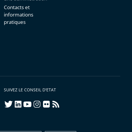
Contacts et
informations
pratiques
SUIVEZ LE CONSEIL D'ETAT
twitter
linkedIn
youtube
instagram
flickr
rss
ellement conforme