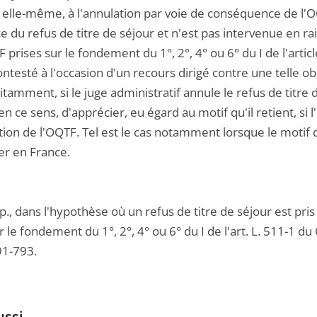
r elle-même, à l'annulation par voie de conséquence de l'O
e du refus de titre de séjour et n'est pas intervenue en rais
 prises sur le fondement du 1°, 2°, 4° ou 6° du I de l'artic
ontesté à l'occasion d'un recours dirigé contre une telle obl
amment, si le juge administratif annule le refus de titre de s
 ce sens, d'apprécier, eu égard au motif qu'il retient, si l'i
tion de l'OQTF. Tel est le cas notamment lorsque le motif d
er en France.
p., dans l'hypothèse où un refus de titre de séjour est p
r le fondement du 1°, 2°, 4° ou 6° du I de l'art. L. 511-1
91-793.
ussi