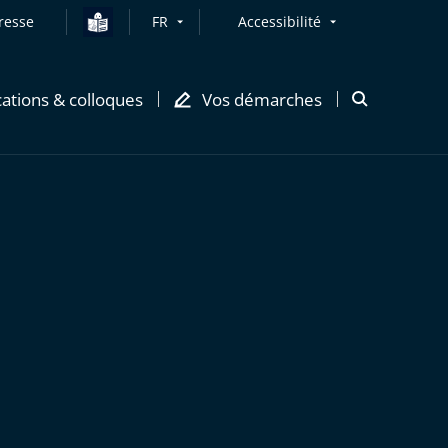
resse
FR
Accessibilité
cations & colloques
Vos démarches
Ouvrir
la
modale
de
recherche