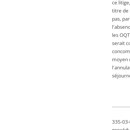
ce litig
titre de
pas, pa
l'absenc
les OQTF
serait c
concomit
moyen en
l'annula
séjourn
335-03-0
procédu