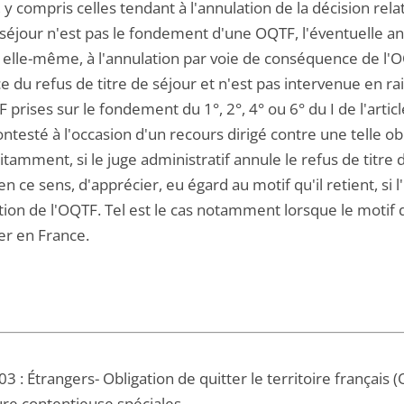
e, y compris celles tendant à l'annulation de la décision re
 séjour n'est pas le fondement d'une OQTF, l'éventuelle an
r elle-même, à l'annulation par voie de conséquence de l'O
e du refus de titre de séjour et n'est pas intervenue en rais
 prises sur le fondement du 1°, 2°, 4° ou 6° du I de l'artic
ontesté à l'occasion d'un recours dirigé contre une telle obl
amment, si le juge administratif annule le refus de titre de s
 ce sens, d'apprécier, eu égard au motif qu'il retient, si l'i
tion de l'OQTF. Tel est le cas notamment lorsque le motif d
er en France.
3 : Étrangers- Obligation de quitter le territoire français 
re contentieuse spéciales-