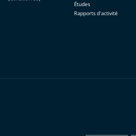
Études
Rapports d'activité
personnelles
-
Publications administratives
-
Accessibilité : parti