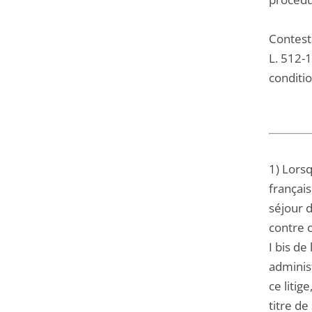
Contesta
L. 512-
conditio
1) Lorsq
français
séjour d
contre c
I bis de
administ
ce litig
titre de