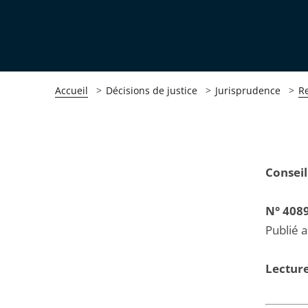
Accueil
Décisions de justice
Jurisprudence
R
Passer
Passer
Conseil
la
la
navigation
navigation
N° 408
de
de
Publié 
l'article
l'article
pour
pour
Lecture
arriver
arriver
après
avant