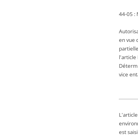
44-05 :
Autorisa
en vue d
partiell
l'articl
Détermi
vice en
L'articl
environn
est sais