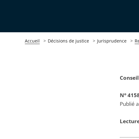
Accueil
Décisions de justice
Jurisprudence
R
Passer
Passer
Conseil
la
la
navigation
navigation
N° 415
de
de
Publié 
l'article
l'article
pour
pour
Lecture
arriver
arriver
après
avant