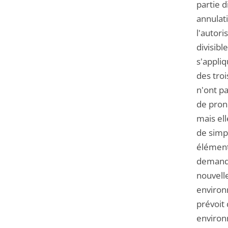
partie d
annulat
l'autori
divisibl
s'appliq
des troi
n'ont pa
de prono
mais el
de simpl
éléments
demande
nouvelle
environn
prévoit 
environn