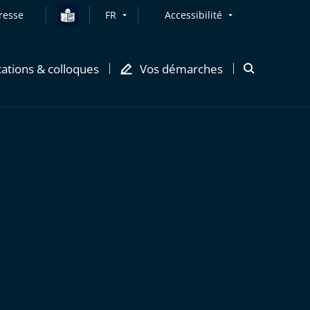
resse
FR
Accessibilité
cations & colloques
Vos démarches
Ouvrir
la
modale
de
recherche