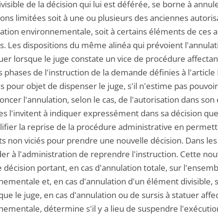
ivisible de la décision qui lui est déférée, se borne à annu
ions limitées soit à une ou plusieurs des anciennes autor
sation environnementale, soit à certains éléments de ces au
es. Les dispositions du même alinéa qui prévoient l'annulat
uer lorsque le juge constate un vice de procédure affectant
s phases de l'instruction de la demande définies à l'articl
s pour objet de dispenser le juge, s'il n'estime pas pouvoi
ncer l'annulation, selon le cas, de l'autorisation dans son 
les l'invitent à indiquer expressément dans sa décision qu
ifier la reprise de la procédure administrative en permett
 non viciés pour prendre une nouvelle décision. Dans les 
r à l'administration de reprendre l'instruction. Cette no
 décision portant, en cas d'annulation totale, sur l'ensem
ementale et, en cas d'annulation d'un élément divisible, sur
que le juge, en cas d'annulation ou de sursis à statuer aff
ementale, détermine s'il y a lieu de suspendre l'exécution 