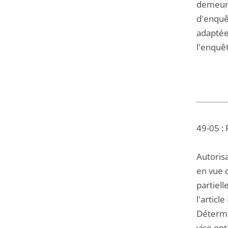
demeure
d'enquêt
adaptée
l'enquê
49-05 : 
Autorisa
en vue d
partiell
l'articl
Détermi
vice en