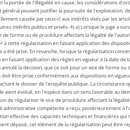
t la portée de l'illégalité en cause, les considérations d'
t général pouvant justifier la poursuite de l'exploitation, de
lement causée par ceux-ci aux intérêts visés par les artic
utres intérêts publics et privés. 4) a) Lorsque le juge a sur
e de forme ou de procédure affectant la légalité de l'autori
 à cette régularisation en faisant application des dispositi
 a été prise. En revanche, lorsque la régularisation conce
en faisant application des règles en vigueur à la date de 
a annulé la décision, que ce soit pour un vice de forme ou
 doit être prise conformément aux dispositions en vigueur à
tachant le dossier de l'enquête publique. La circonstance 
 aient évolué, en l'espèce dans un sens favorable au de
tion de régulariser le vice de procédure affectant la légalité
té administrative compétente a reçu, postérieurement à l'au
ution effective des capacités techniques et financières q
ment déposé, cet élément de la régularisation peut être r