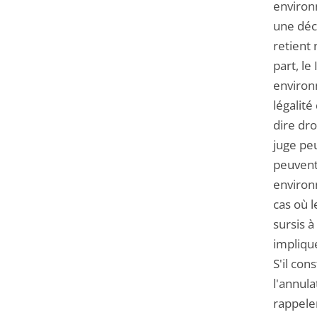
environ
une déci
retient
part, le
environn
légalité
dire dro
juge peu
peuvent 
environn
cas où l
sursis à
implique
S'il con
l'annula
rappeler