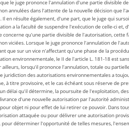
que le juge prononce l'annulation d'une partie divisible de
non annulées dans l'attente de la nouvelle décision que l'
 Il en résulte également, d'une part, que le juge qui surso
sation a la faculté de suspendre l'exécution de celle-ci et, 
e concerne qu'une partie divisible de l'autorisation, cette f
non viciées. Lorsque le juge prononce l'annulation de l'a
ant que sur un vice n'affectant qu'une phase de la procédu
sation environnementale, le II de l'article L. 181-18 est sa
r ailleurs, lorsqu'il prononce l'annulation, totale ou partie
e juridiction des autorisations environnementales a toujours
, à titre provisoire, et le cas échéant sous réserve de pr
un délai qu'il détermine, la poursuite de l'exploitation, de
livrance d'une nouvelle autorisation par l'autorité administr
 pour objet ni pour effet de lui retirer ce pouvoir. Dans to
orisation attaquée ou pour délivrer une autorisation provis
 pour déterminer l'opportunité de telles mesures, l'ens