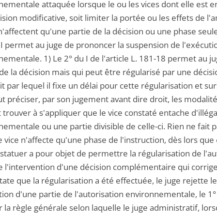
nementale attaquée lorsque le ou les vices dont elle est e
sion modificative, soit limiter la portée ou les effets de l'a
 n'affectent qu'une partie de la décision ou une phase seu
 II permet au juge de prononcer la suspension de l'exécutio
ementale. 1) Le 2° du I de l'article L. 181-18 permet au jug
 de la décision mais qui peut être régularisé par une déci
it par lequel il fixe un délai pour cette régularisation et sur
t préciser, par son jugement avant dire droit, les modalité
trouver à s'appliquer que le vice constaté entache d'illéga
ementale ou une partie divisible de celle-ci. Rien ne fait pa
e vice n'affecte qu'une phase de l'instruction, dès lors que 
 statuer a pour objet de permettre la régularisation de l'a
 l'intervention d'une décision complémentaire qui corrige 
state que la régularisation a été effectuée, le juge rejette le 
tion d'une partie de l'autorisation environnementale, le 1° 
 la règle générale selon laquelle le juge administratif, lors