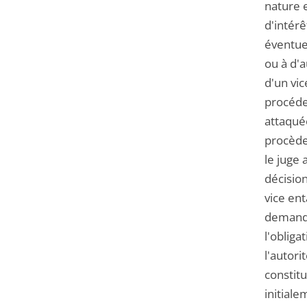
nature e
d'intérê
éventuel
ou à d'a
d'un vic
procéder
attaquée
procède 
le juge 
décision
vice en
demande
l'obliga
l'autori
constit
initiale