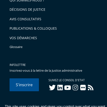
QUI SOMMES-NOUS ?
DÉCISIONS DE JUSTICE
AVIS CONSULTATIFS
PUBLICATIONS & COLLOQUES
VOS DÉMARCHES
Glossaire
INFOLETTRE
Inscrivez-vous à la lettre de la Justice administrative
SUIVEZ LE CONSEIL D'ETAT
S'inscrire
twitter
linkedIn
youtube
instagram
flickr
rss
This site uses cookies and gives you control over what you want