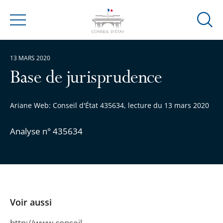
Ouvrir
Menu
la
modal
13 MARS 2020
de
reche
Base de jurisprudence
Ariane Web: Conseil d'État 435634, lecture du 13 mars 2020
Analyse n° 435634
Voir aussi
http://www.conseil-