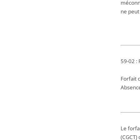
méconnai
ne peut 
59-02 :
Forfait 
Absenc
Le forfa
(CGCT) 