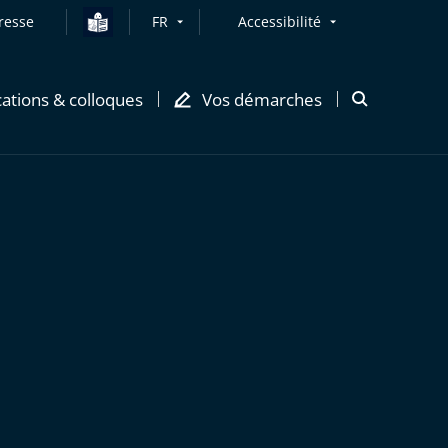
resse
FR
Accessibilité
cations & colloques
Vos démarches
Ouvrir
la
modale
de
recherche