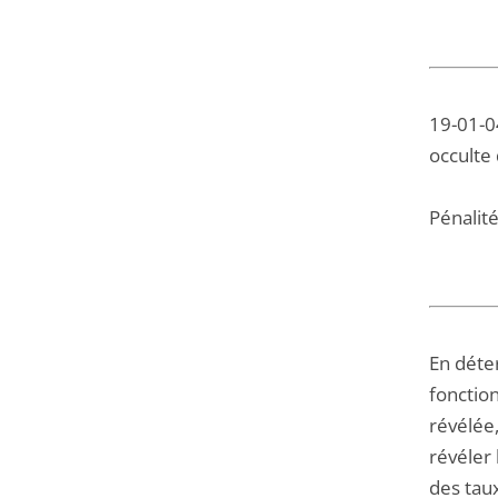
19-01-04
occulte
Pénalité
En déte
fonction
révélée,
révéler
des tau