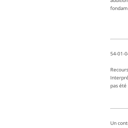
additio
fondame
54-01-04
Recours
Interpré
pas été 
Un contr