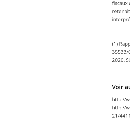
fiscaux 
retenait
interpré
(1) Rapp
35533/0
2020, S
Voir a
http://
http://
21/441