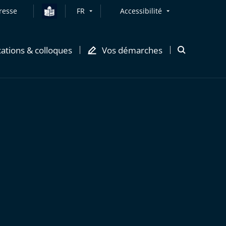
resse
FR
Accessibilité
cations & colloques
Vos démarches
Ouvrir
la
modale
de
recherche