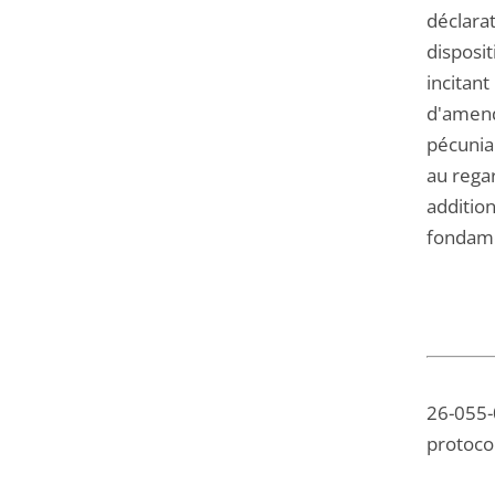
déclarat
disposit
incitant
d'amend
pécuniai
au regar
additio
fondame
26-055-0
protocol