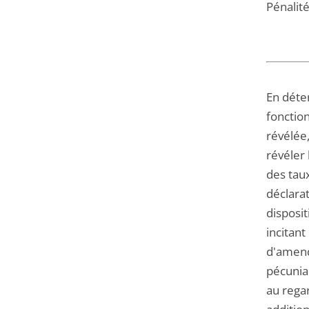
Pénalité
En déte
fonction
révélée,
révéler
des tau
déclarat
disposit
incitant
d'amend
pécuniai
au regar