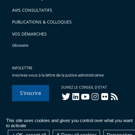
AVIS CONSULTATIFS
PUBLICATIONS & COLLOQUES
VOS DÉMARCHES
Glossaire
INFOLETTRE
Inscrivez-vous à la lettre de la Justice administrative
SUIVEZ LE CONSEIL D'ETAT
S'inscrire
twitter
linkedIn
youtube
instagram
flickr
rss
This site uses cookies and gives you control over what you want
© Conseil d'État 2026 -
Mentions légales
-
Cookies
-
Données
to activate
personnelles
-
Publications administratives
-
Accessibilité :
partiellement conforme